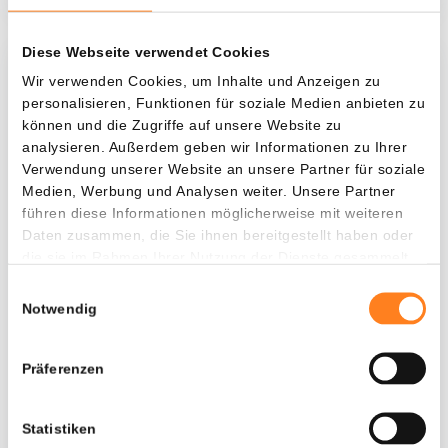
Diese Webseite verwendet Cookies
Was, wenn ich...?
Wir verwenden Cookies, um Inhalte und Anzeigen zu
personalisieren, Funktionen für soziale Medien anbieten zu
Zie hoeveel waarde je vandaag zou hebben als
können und die Zugriffe auf unsere Website zu
je dollar-cost averaging had toegepast op
analysieren. Außerdem geben wir Informationen zu Ihrer
Verwendung unserer Website an unsere Partner für soziale
verschillende cryptocurrencies.
Medien, Werbung und Analysen weiter. Unsere Partner
Hätte investiert
In
führen diese Informationen möglicherweise mit weiteren
Daten zusammen, die Sie ihnen bereitgestellt haben oder
$
die sie im Rahmen Ihrer Nutzung der Dienste gesammelt
haben.
Jede
Seit
Einwilligungsauswahl
Notwendig
Präferenzen
Gesamtwert
$
2.846,77
Statistiken
- 0,00%
- $ 653,23