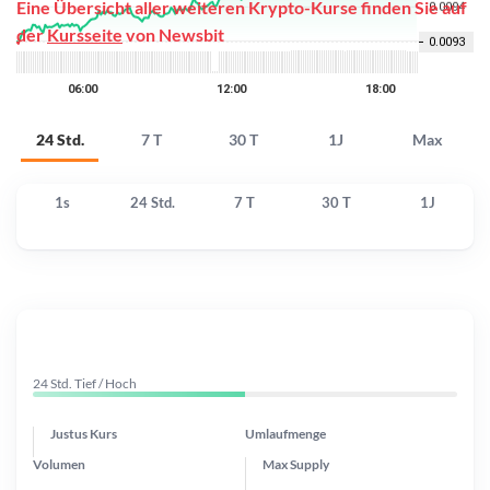
Eine Übersicht aller weiteren Krypto-Kurse finden Sie auf
der
Kursseite
von Newsbit
24 Std.
7 T
30 T
1J
Max
1s
24 Std.
7 T
30 T
1J
24 Std. Tief / Hoch
Justus Kurs
Umlaufmenge
Volumen
Max Supply