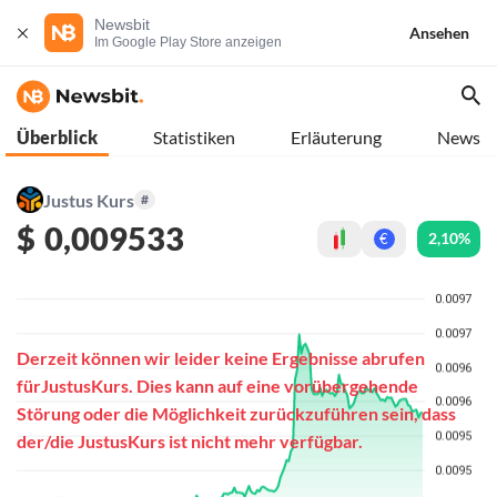
Newsbit
Ansehen
Im Google Play Store anzeigen
Überblick
Statistiken
Erläuterung
News
Justus Kurs
#
$
0,009533
2,10%
€
Derzeit können wir leider keine Ergebnisse abrufen
fürJustusKurs. Dies kann auf eine vorübergehende
Störung oder die Möglichkeit zurückzuführen sein, dass
der/die JustusKurs ist nicht mehr verfügbar.