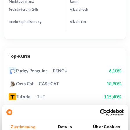
Marktdominanz
Rang
Preisänderung
24h
Allzeit
hoch
Marktkapitalisierung
Allzeit
Tief
Top-Kurse
Pudgy Penguins
PENGU
6,10%
Cash Cat
CASHCAT
18,90%
Tutorial
TUT
115,40%
Sui
SUI
3,70%
StonkBroker
STONKBROKER
24,90%
Zustimmung
Details
Über Cookies