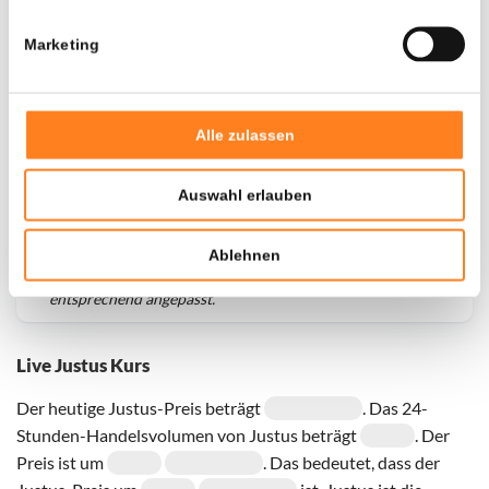
Marketing
Alle zulassen
Auswahl erlauben
Für
Justus
haben wir historische Daten seit
01-10-2023
,
Ablehnen
das hypothetische erste Investitionsdatum wurde
entsprechend angepasst.
Live Justus Kurs
Der heutige Justus-Preis beträgt
. Das 24-
Stunden-Handelsvolumen von Justus beträgt
. Der
Preis ist um
. Das bedeutet, dass der