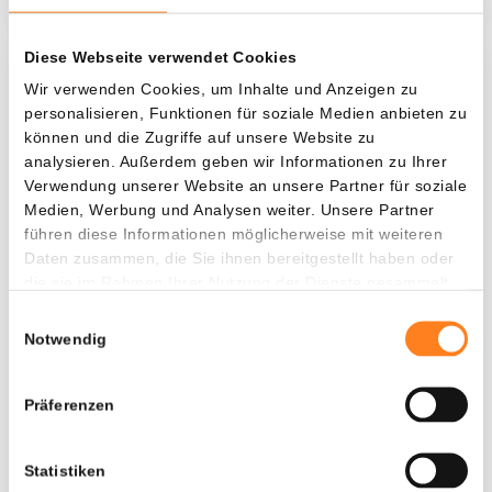
Diese Webseite verwendet Cookies
Was, wenn ich...?
Wir verwenden Cookies, um Inhalte und Anzeigen zu
personalisieren, Funktionen für soziale Medien anbieten zu
Zie hoeveel waarde je vandaag zou hebben als
können und die Zugriffe auf unsere Website zu
je dollar-cost averaging had toegepast op
analysieren. Außerdem geben wir Informationen zu Ihrer
Verwendung unserer Website an unsere Partner für soziale
verschillende cryptocurrencies.
Medien, Werbung und Analysen weiter. Unsere Partner
Hätte investiert
In
führen diese Informationen möglicherweise mit weiteren
Daten zusammen, die Sie ihnen bereitgestellt haben oder
$
die sie im Rahmen Ihrer Nutzung der Dienste gesammelt
haben.
Jede
Seit
Einwilligungsauswahl
Notwendig
Präferenzen
Gesamtwert
$
198,65
Statistiken
- 0,00%
- $ 201,35