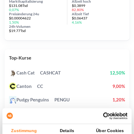
Marktkapitalisierung
Allzeit
hoch
$131.08Tsd
$0,3899
0,07%
82,80%
Preisänderung
24u
Allzeit
Tief
$0,00004622
$0,06437
1,50%
4,16%
24h-Volumen
$19.77Tsd
Top-Kurse
Cash Cat
CASHCAT
12,50%
Canton
CC
9,00%
Pudgy Penguins
PENGU
1,20%
Hyperliquid
HYPE
2,90%
Sui
SUI
2,70%
Zustimmung
Details
Über Cookies