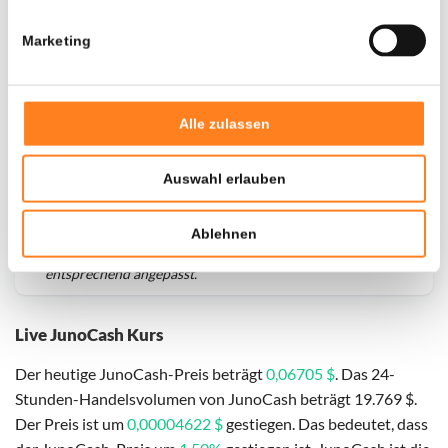
Marketing
Alle zulassen
Auswahl erlauben
Für
JunoCash
haben wir historische Daten seit
01-05-
Ablehnen
2026
, das hypothetische erste Investitionsdatum wurde
entsprechend angepasst.
Live JunoCash Kurs
Der heutige JunoCash-Preis beträgt
0,06705 $
. Das 24-
Stunden-Handelsvolumen von JunoCash beträgt 19.769 $.
Der Preis ist um
0,00004622 $
gestiegen. Das bedeutet, dass