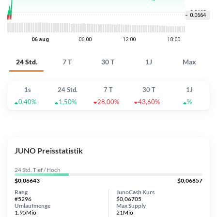
24 Std.
7 T
30 T
1J
Max
1s
24 Std.
7 T
30 T
1J
0,40%
1,50%
28,00%
43,60%
%
JUNO Preisstatistik
24 Std. Tief / Hoch
$0,06643
$0,06857
Rang
JunoCash Kurs
#5296
$0,06705
Umlaufmenge
Max Supply
1.95Mio
21Mio