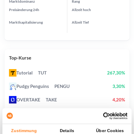
Marktdominanz
Rang
Preisänderung
24h
Allzeit
hoch
Marktkapitalisierung
Allzeit
Tief
Top-Kurse
Tutorial
TUT
267,30%
Pudgy Penguins
PENGU
3,30%
OVERTAKE
TAKE
4,20%
Pump.fun
PUMP
9,70%
Pons
PONS
10,40%
Zustimmung
Details
Über Cookies