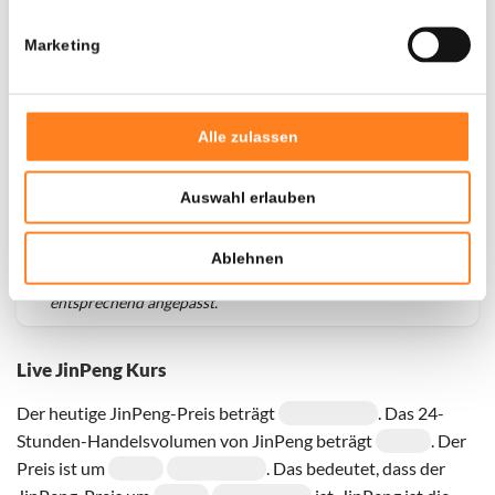
Marketing
Alle zulassen
Auswahl erlauben
Für
JinPeng
haben wir historische Daten seit
01-11-2024
,
Ablehnen
das hypothetische erste Investitionsdatum wurde
entsprechend angepasst.
Live JinPeng Kurs
Der heutige JinPeng-Preis beträgt
. Das 24-
Stunden-Handelsvolumen von JinPeng beträgt
. Der
Preis ist um
. Das bedeutet, dass der