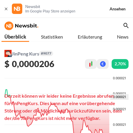
Newsbit
Ansehen
Im Google Play Store anzeigen
Überblick
Statistiken
Erläuterung
News
JinPeng Kurs
#9077
$
0,0000206
2,70%
€
Derzeit können wir leider keine Ergebnisse abrufen
fürJinPengKurs. Dies kann auf eine vorübergehende
Störung oder die Möglichkeit zurückzuführen sein, dass
der/die JinPengKurs ist nicht mehr verfügbar.