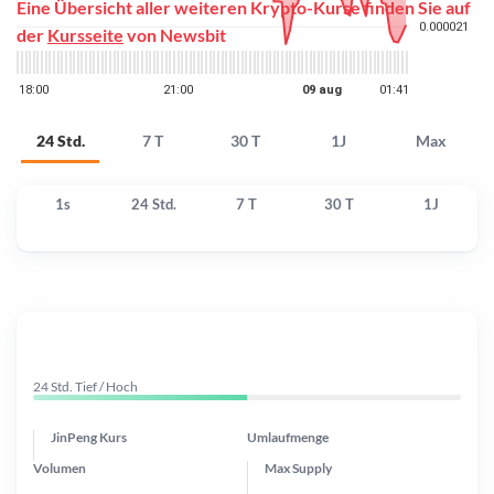
Eine Übersicht aller weiteren Krypto-Kurse finden Sie auf
der
Kursseite
von Newsbit
24 Std.
7 T
30 T
1J
Max
1s
24 Std.
7 T
30 T
1J
24 Std. Tief / Hoch
JinPeng Kurs
Umlaufmenge
Volumen
Max Supply