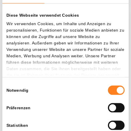
Diese Webseite verwendet Cookies
Was, wenn ich...?
Wir verwenden Cookies, um Inhalte und Anzeigen zu
personalisieren, Funktionen für soziale Medien anbieten zu
Zie hoeveel waarde je vandaag zou hebben als
können und die Zugriffe auf unsere Website zu
je dollar-cost averaging had toegepast op
analysieren. Außerdem geben wir Informationen zu Ihrer
Verwendung unserer Website an unsere Partner für soziale
verschillende cryptocurrencies.
Medien, Werbung und Analysen weiter. Unsere Partner
Hätte investiert
In
führen diese Informationen möglicherweise mit weiteren
Daten zusammen, die Sie ihnen bereitgestellt haben oder
$
die sie im Rahmen Ihrer Nutzung der Dienste gesammelt
haben.
Jede
Seit
Einwilligungsauswahl
Notwendig
Präferenzen
Gesamtwert
$
1.275,21
Statistiken
- 0,00%
- $ 924,79