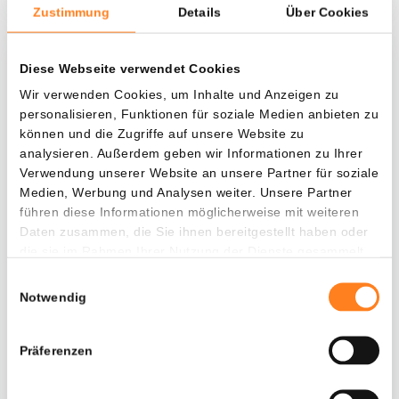
Zustimmung
Details
Über Cookies
Diese Webseite verwendet Cookies
Was, wenn ich...?
Wir verwenden Cookies, um Inhalte und Anzeigen zu
Zie hoeveel waarde je vandaag zou hebben als
personalisieren, Funktionen für soziale Medien anbieten zu
je dollar-cost averaging had toegepast op
können und die Zugriffe auf unsere Website zu
verschillende cryptocurrencies.
analysieren. Außerdem geben wir Informationen zu Ihrer
Verwendung unserer Website an unsere Partner für soziale
Hätte investiert
In
Medien, Werbung und Analysen weiter. Unsere Partner
führen diese Informationen möglicherweise mit weiteren
$
Daten zusammen, die Sie ihnen bereitgestellt haben oder
die sie im Rahmen Ihrer Nutzung der Dienste gesammelt
Jede
Seit
haben.
Einwilligungsauswahl
Notwendig
Gesamtwert
Präferenzen
---