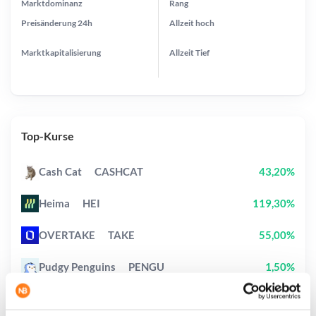
Marktdominanz
Rang
Preisänderung
24h
Allzeit
hoch
Marktkapitalisierung
Allzeit
Tief
Top-Kurse
Cash Cat
CASHCAT
43,20%
Heima
HEI
119,30%
OVERTAKE
TAKE
55,00%
Pudgy Penguins
PENGU
1,50%
Ethereum
ETH
1,60%