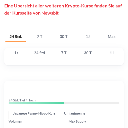
Eine Übersicht aller weiteren Krypto-Kurse finden Sie auf
der
Kursseite
von Newsbit
24 Std.
7 T
30 T
1J
Max
1s
24 Std.
7 T
30 T
1J
24 Std. Tief / Hoch
Japanese Pygmy Hippo Kurs
Umlaufmenge
Volumen
Max Supply