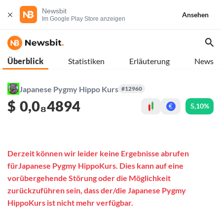
Newsbit
Ansehen
Im Google Play Store anzeigen
Überblick
Statistiken
Erläuterung
News
Japanese Pygmy Hippo Kurs
#12960
$
0,0₈4894
5,10%
€
Derzeit können wir leider keine Ergebnisse abrufen
fürJapanese Pygmy HippoKurs. Dies kann auf eine
vorübergehende Störung oder die Möglichkeit
zurückzuführen sein, dass der/die Japanese Pygmy
HippoKurs ist nicht mehr verfügbar.