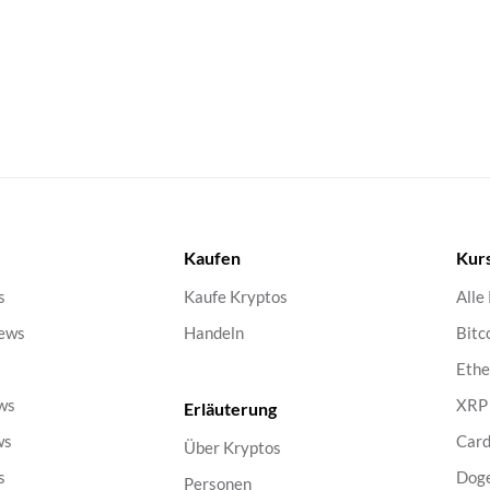
Kaufen
Kur
s
Kaufe Kryptos
Alle
ews
Handeln
Bitc
s
Eth
ws
XRP
Erläuterung
ws
Car
Über Kryptos
s
Dog
Personen