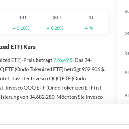
V
14T
30 T
1J
5,10%
0,20%
%
24
zed ETF) Kurs
R
ized ETF)-Preis beträgt
726,49 $
. Das 24-
 ETF (Ondo Tokenized ETF) beträgt 902.906 $.
Al
eutet, dass der Invesco QQQ ETF (Ondo
st. Invesco QQQ ETF (Ondo Tokenized ETF) ist
Al
isierung von 34.682.280. Möchten Sie Invesco
s kann. Die besten Orte, um Invesco QQQ ETF
vavo, KuCoin, Binance und Coinbase. Weitere
aufsseite.