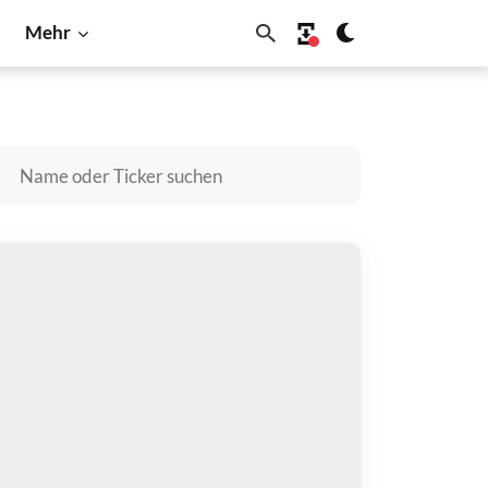
Mehr
itecoin
Shiba Inu
Solana
liath kaufen
zahlen mit
$
halten