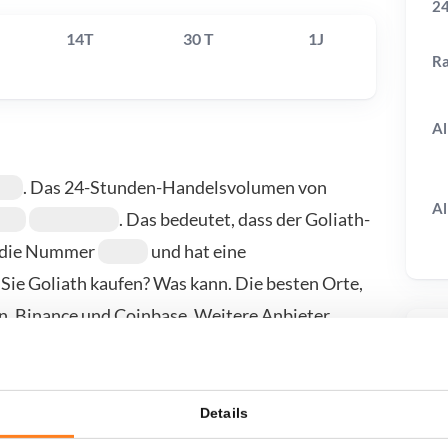
24
14T
30 T
1J
R
Al
. Das 24-Stunden-Handelsvolumen von
Al
. Das bedeutet, dass der Goliath-
st die Nummer
und hat eine
Sie Goliath kaufen? Was kann. Die besten Orte,
in, Binance und Coinbase. Weitere Anbieter
T
Details
wenn ich...?