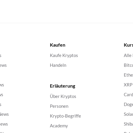
Kaufen
Kur
s
Kaufe Kryptos
Alle
ews
Handeln
Bitc
s
Eth
ws
XRP
Erläuterung
ws
Car
Über Kryptos
s
Dog
Personen
 News
Sola
Krypto-Begriffe
News
Shib
Academy