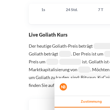
1s
24 Std.
7 T
Live Goliath Kurs
Der heutige Goliath-Preis beträgt
Goliath beträgt
. Der Preis ist um
Preis um
ist. Goliath i
Marktkapitalisierung von
. Möchten 
um Goliath zu kaufen, sind: Bitvavo, KuCo
finden Sie auf unserer Kauf-/Verkaufsseite.
Zustimmung
Was, 