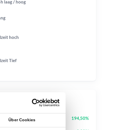
h laag / hoog
ang
lzeit
hoch
lzeit
Tief
op-Kurse
Tutorial
TUT
194,50%
Über Cookies