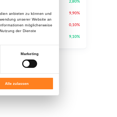
Pudgy Penguins
PENGU
2,80%
Biconomy
BICO
9,90%
edien anbieten zu können und
erwendung unserer Website an
Sui
SUI
0,10%
 Informationen möglicherweise
 Nutzung der Dienste
Canton
CC
9,10%
Marketing
Alle zulassen