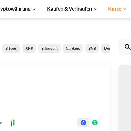
ryptowährung
Kaufen & Verkaufen
Kurse
Bitcoin
XRP
Ethereum
Cardano
BNB
Dogecoin
L
Go
Be
Er
x
€
$