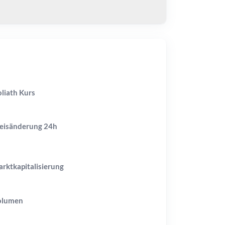
liath Kurs
eisänderung
24h
rktkapitalisierung
olumen