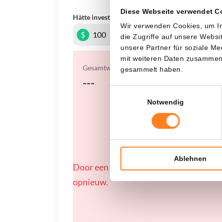
Diese Webseite verwendet C
Hätte investiert
In
Wir verwenden Cookies, um In
$
die Zugriffe auf unsere Webs
unsere Partner für soziale M
mit weiteren Daten zusammen, 
Gesamtwert
gesammelt haben.
---
Einwilligungsauswahl
Notwendig
Ablehnen
Door een fout konden er geen gegevens
opnieuw.