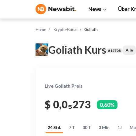
News
Über K
Home
Krypto-Kurse
Goliath
Goliath Kurs
Alle
#12708
Live Goliath Preis
$
0,0₅273
0,60%
24 Std.
7 T
30 T
3 Min
1J
Ma