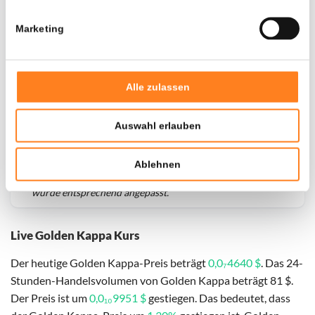
Marketing
Alle zulassen
Auswahl erlauben
Für
Golden Kappa
haben wir historische Daten seit
01-
Ablehnen
08-2024
, das hypothetische erste Investitionsdatum
wurde entsprechend angepasst.
Live Golden Kappa Kurs
Der heutige Golden Kappa-Preis beträgt
0,0₇4640 $
. Das 24-
Stunden-Handelsvolumen von Golden Kappa beträgt 81 $.
Der Preis ist um
0,0₁₀9951 $
gestiegen. Das bedeutet, dass