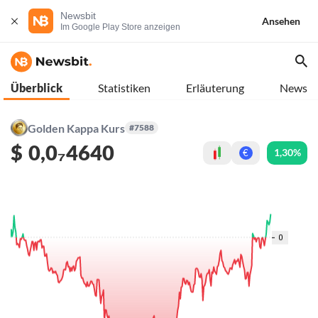
Newsbit
Ansehen
Im Google Play Store anzeigen
Überblick
Statistiken
Erläuterung
News
Golden Kappa Kurs
#7588
$
0,0₇4640
1,30%
€