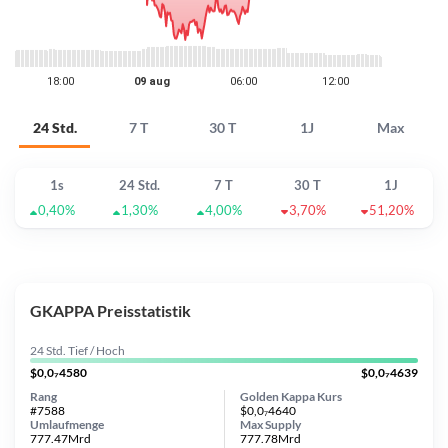
24 Std.
7 T
30 T
1J
Max
1s
24 Std.
7 T
30 T
1J
0,40%
1,30%
4,00%
3,70%
51,20%
GKAPPA Preisstatistik
24 Std. Tief / Hoch
$0,0₇4580
$0,0₇4639
Rang
Golden Kappa Kurs
#7588
$0,0₇4640
Umlaufmenge
Max Supply
777.47Mrd
777.78Mrd