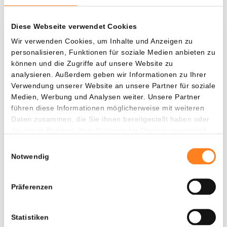
Diese Webseite verwendet Cookies
Was, wenn ich...?
Wir verwenden Cookies, um Inhalte und Anzeigen zu
personalisieren, Funktionen für soziale Medien anbieten zu
Zie hoeveel waarde je vandaag zou hebben als
können und die Zugriffe auf unsere Website zu
je dollar-cost averaging had toegepast op
analysieren. Außerdem geben wir Informationen zu Ihrer
Verwendung unserer Website an unsere Partner für soziale
verschillende cryptocurrencies.
Medien, Werbung und Analysen weiter. Unsere Partner
Hätte investiert
In
führen diese Informationen möglicherweise mit weiteren
Daten zusammen, die Sie ihnen bereitgestellt haben oder
$
die sie im Rahmen Ihrer Nutzung der Dienste gesammelt
haben.
Jede
Seit
Einwilligungsauswahl
Notwendig
Präferenzen
Gesamtwert
$
1.120,60
Statistiken
- 0,00%
- $ 1.379,40