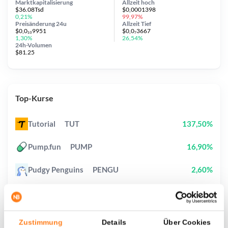
Marktkapitalisierung
Allzeit
hoch
$36.08Tsd
$0,0001398
0,21%
99,97%
Preisänderung
24u
Allzeit
Tief
$0,0₁₀9951
$0,0₇3667
1,30%
26,54%
24h-Volumen
$81.25
Top-Kurse
Tutorial
TUT
137,50%
Pump.fun
PUMP
16,90%
Pudgy Penguins
PENGU
2,60%
Cash Cat
CASHCAT
30,20%
Bitcoin
BTC
0,30%
Zustimmung
Details
Über Cookies