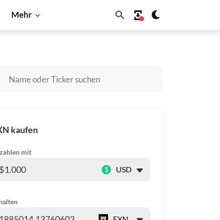
Mehr
Shiba Inu
Solana
XN kaufen
zahlen mit
$
halten