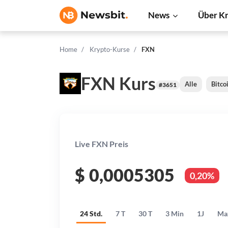
News
Über K
Home
Krypto-Kurse
FXN
FXN Kurs
Alle
Bitco
#3651
Live FXN Preis
$
0,0005305
0,20%
24 Std.
7 T
30 T
3 Min
1J
Ma