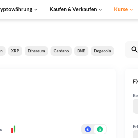
ryptowährung
Kaufen & Verkaufen
Kurse
in
XRP
Ethereum
Cardano
BNB
Dogecoin
Litecoin
F
Be
Er
x
€
$