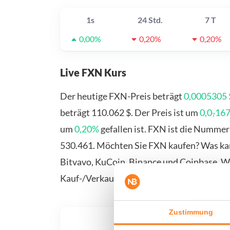
1s
24 Std.
7 T
0,00%
0,20%
0,20%
Live FXN Kurs
Der heutige FXN-Preis beträgt
0,0005305 
beträgt 110.062 $. Der Preis ist um
0,0₇167
um
0,20%
gefallen ist. FXN ist die Nummer
530.461. Möchten Sie FXN kaufen? Was kan
Bitvavo, KuCoin, Binance und Coinbase. We
Kauf-/Verkaufsseite.
Zustimmung
Was, 