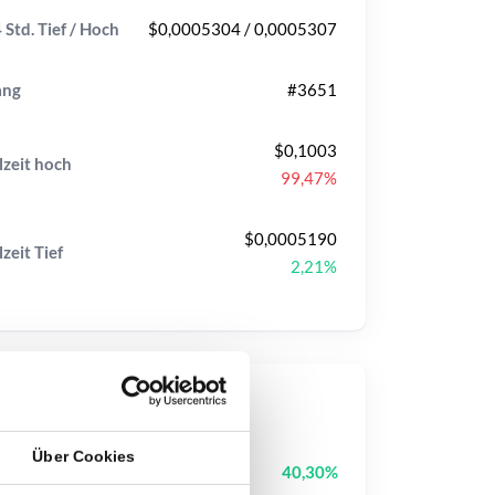
 Std. Tief / Hoch
$0,0005304 / 0,0005307
ang
#3651
$0,1003
lzeit
hoch
99,47%
$0,0005190
lzeit
Tief
2,21%
op-Kurse
Über Cookies
Biconomy
BICO
40,30%