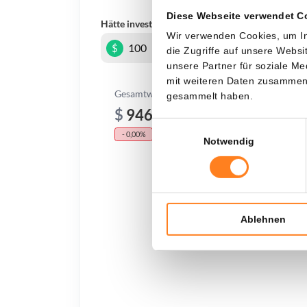
Diese Webseite verwendet C
Hätte investiert
In
Wir verwenden Cookies, um In
$
die Zugriffe auf unsere Webs
unsere Partner für soziale M
mit weiteren Daten zusammen, 
Gesamtwert
gesammelt haben.
$
946,21
Einwilligungsauswahl
- 0,00%
- $ 1.153,79
Notwendig
Ablehnen