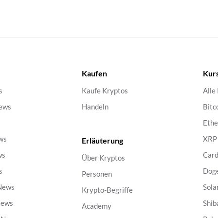
Kaufen
Kur
s
Kaufe Kryptos
Alle
ews
Handeln
Bitc
s
Eth
ws
XRP
Erläuterung
ws
Car
Über Kryptos
s
Dog
Personen
 News
Sola
Krypto-Begriffe
News
Shib
Academy