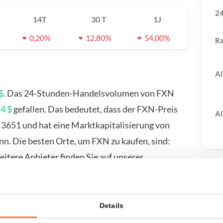
24
14T
30 T
1J
0,20%
12,80%
54,00%
R
Al
$
. Das 24-Stunden-Handelsvolumen von FXN
4 $
gefallen. Das bedeutet, dass der FXN-Preis
Al
 3651 und hat eine Marktkapitalisierung von
n. Die besten Orte, um FXN zu kaufen, sind:
itere Anbieter finden Sie auf unserer
T
Details
wenn ich...?