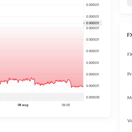
FX
FX
Pr
Ma
V