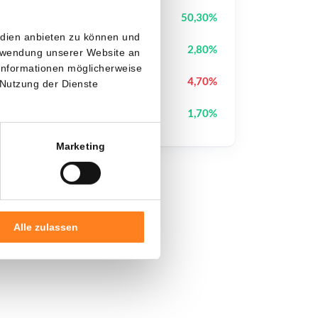
Cysic
CYS
50,30%
edien anbieten zu können und
Pudgy Penguins
PENGU
2,80%
erwendung unserer Website an
 Informationen möglicherweise
Cash Cat
CASHCAT
4,70%
 Nutzung der Dienste
Canton
CC
1,70%
Marketing
Alle zulassen