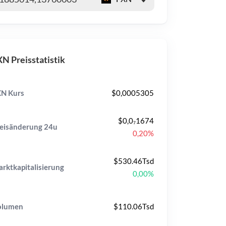
N Preisstatistik
N Kurs
$0,0005305
$0,0₇1674
eisänderung
24u
0,20%
$530.46Tsd
rktkapitalisierung
0,00%
olumen
$110.06Tsd