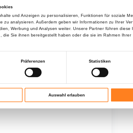
ookies
Jede
Seit
halte und Anzeigen zu personalisieren, Funktionen für soziale M
ite zu analysieren. Außerdem geben wir Informationen zu Ihrer V
edien, Werbung und Analysen weiter. Unsere Partner führen diese
die Sie ihnen bereitgestellt haben oder die sie im Rahmen Ihrer
Gesamtinvestition
$
2.100,00
Präferenzen
Statistiken
Auswahl erlauben