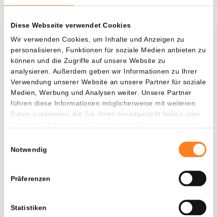
Diese Webseite verwendet Cookies
Was, wenn ich...?
Wir verwenden Cookies, um Inhalte und Anzeigen zu
personalisieren, Funktionen für soziale Medien anbieten zu
Zie hoeveel waarde je vandaag zou hebben als
können und die Zugriffe auf unsere Website zu
je dollar-cost averaging had toegepast op
analysieren. Außerdem geben wir Informationen zu Ihrer
Verwendung unserer Website an unsere Partner für soziale
verschillende cryptocurrencies.
Medien, Werbung und Analysen weiter. Unsere Partner
Hätte investiert
In
führen diese Informationen möglicherweise mit weiteren
Daten zusammen, die Sie ihnen bereitgestellt haben oder
$
die sie im Rahmen Ihrer Nutzung der Dienste gesammelt
haben.
Jede
Seit
Einwilligungsauswahl
Notwendig
Präferenzen
Gesamtwert
---
Statistiken