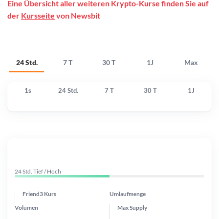
Eine Übersicht aller weiteren Krypto-Kurse finden Sie auf
der
Kursseite
von Newsbit
24 Std.
7 T
30 T
1J
Max
1s
24 Std.
7 T
30 T
1J
24 Std. Tief / Hoch
Friend3 Kurs
Umlaufmenge
Volumen
Max Supply