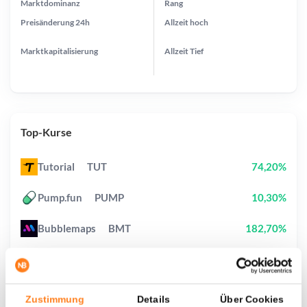
Marktdominanz
Rang
Preisänderung
24h
Allzeit
hoch
Marktkapitalisierung
Allzeit
Tief
Top-Kurse
Tutorial
TUT
74,20%
Pump.fun
PUMP
10,30%
Bubblemaps
BMT
182,70%
Cash Cat
CASHCAT
16,20%
Pudgy Penguins
PENGU
4,30%
Zustimmung
Details
Über Cookies