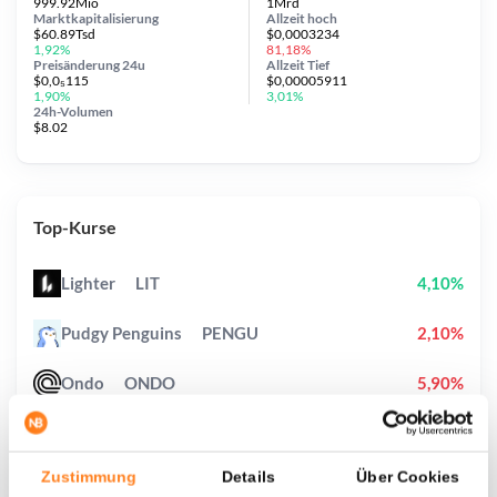
999.92Mio
1Mrd
Marktkapitalisierung
Allzeit
hoch
$60.89Tsd
$0,0003234
1,92%
81,18%
Preisänderung
24u
Allzeit
Tief
$0,0₅115
$0,00005911
1,90%
3,01%
24h-Volumen
$8.02
Top-Kurse
Lighter
LIT
4,10%
Pudgy Penguins
PENGU
2,10%
Ondo
ONDO
5,90%
XRP
XRP
3,00%
Zustimmung
Details
Über Cookies
Cash Cat
CASHCAT
18,10%