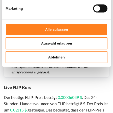
Marketing
Alle zulassen
Auswahl erlauben
Ablehnen
Für
FLIP
haben wir historische Daten seit
01-04-2026
,
das hypothetische erste Investitionsdatum wurde
entsprechend angepasst.
Live FLIP Kurs
Der heutige FLIP-Preis beträgt
0,00006089 $
. Das 24-
Stunden-Handelsvolumen von FLIP beträgt 8 $. Der Preis ist
um
0,0₅115 $
gestiegen. Das bedeutet, dass der FLIP-Preis