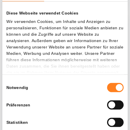
Diese Webseite verwendet Cookies
Wir verwenden Cookies, um Inhalte und Anzeigen zu
Was, wenn ich...?
personalisieren, Funktionen für soziale Medien anbieten zu
können und die Zugriffe auf unsere Website zu
Zie hoeveel waarde je vandaag zou hebben als
analysieren. Außerdem geben wir Informationen zu Ihrer
je dollar-cost averaging had toegepast op
Verwendung unserer Website an unsere Partner für soziale
verschillende cryptocurrencies.
Medien, Werbung und Analysen weiter. Unsere Partner
führen diese Informationen möglicherweise mit weiteren
Hätte investiert
In
Daten zusammen, die Sie ihnen bereitgestellt haben oder
die sie im Rahmen Ihrer Nutzung der Dienste gesammelt
$
haben.
Einwilligungsauswahl
Jede
Seit
Notwendig
Präferenzen
Gesamtwert
$
338,56
Statistiken
- 0,00%
- $ 161,44