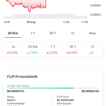
24 Std.
7 T
30 T
1J
Max
1s
24 Std.
7 T
30 T
1J
0,30%
1,90%
3,20%
6,60%
%
FLIP Preisstatistik
24 Std. Tief / Hoch
$0,00005911
$0,00006156
Rang
FLIP Kurs
#6625
$0,00006089
Umlaufmenge
Max Supply