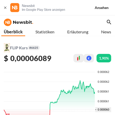
Newsbit
Ansehen
Im Google Play Store anzeigen
Überblick
Statistiken
Erläuterung
News
FLIP Kurs
#6625
$
0,00006089
1,90%
€