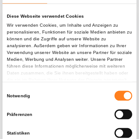
Diese Webseite verwendet Cookies
Was, wenn ich...?
Wir verwenden Cookies, um Inhalte und Anzeigen zu
personalisieren, Funktionen für soziale Medien anbieten zu
Zie hoeveel waarde je vandaag zou hebben als
können und die Zugriffe auf unsere Website zu
je dollar-cost averaging had toegepast op
analysieren. Außerdem geben wir Informationen zu Ihrer
Verwendung unserer Website an unsere Partner für soziale
verschillende cryptocurrencies.
Medien, Werbung und Analysen weiter. Unsere Partner
Hätte investiert
In
führen diese Informationen möglicherweise mit weiteren
Daten zusammen, die Sie ihnen bereitgestellt haben oder
$
die sie im Rahmen Ihrer Nutzung der Dienste gesammelt
haben.
Jede
Seit
Einwilligungsauswahl
Notwendig
Präferenzen
Gesamtwert
---
Statistiken