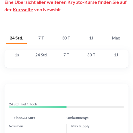
Eine Übersicht aller weiteren Krypto-Kurse finden Sie auf
der
Kursseite
von Newsbit
24 Std.
7 T
30 T
1J
Max
1s
24 Std.
7 T
30 T
1J
24 Std. Tief / Hoch
Finna AI Kurs
Umlaufmenge
Volumen
Max Supply