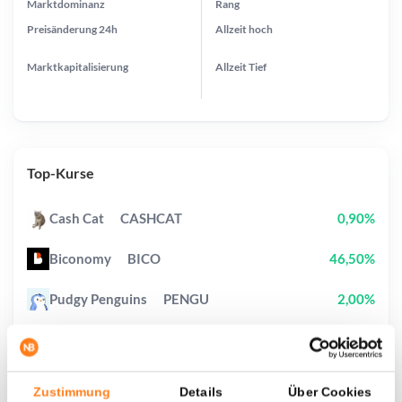
Marktdominanz
Rang
Preisänderung
24h
Allzeit
hoch
Marktkapitalisierung
Allzeit
Tief
Top-Kurse
Cash Cat
CASHCAT
0,90%
Biconomy
BICO
46,50%
Pudgy Penguins
PENGU
2,00%
Pi Network
PI
3,10%
Bitway
BTW
37,90%
Zustimmung
Details
Über Cookies