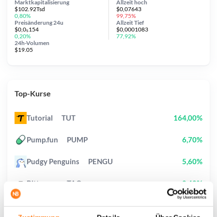
Marktkapitalisierung
Allzeit
hoch
$102.92Tsd
$0,07643
0,80%
99,75%
Preisänderung
24u
Allzeit
Tief
$0,0₅154
$0,0001083
0,20%
77,92%
24h-Volumen
$19.05
Top-Kurse
Tutorial
TUT
164,00%
Pump.fun
PUMP
6,70%
Pudgy Penguins
PENGU
5,60%
Bittensor
TAO
8,40%
Ethereum
ETH
0,20%