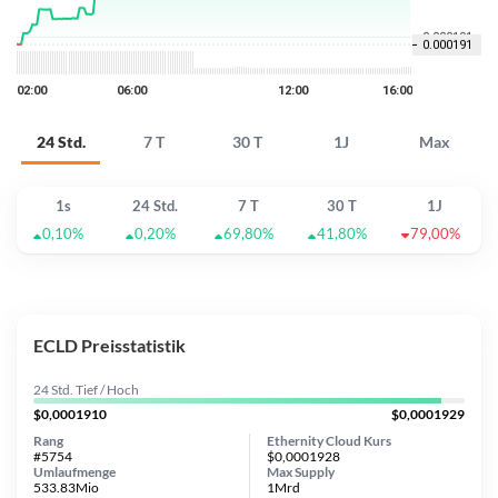
24 Std.
7 T
30 T
1J
Max
1s
24 Std.
7 T
30 T
1J
0,10%
0,20%
69,80%
41,80%
79,00%
ECLD Preisstatistik
24 Std. Tief / Hoch
$0,0001910
$0,0001929
Rang
Ethernity Cloud Kurs
#5754
$0,0001928
Umlaufmenge
Max Supply
533.83Mio
1Mrd