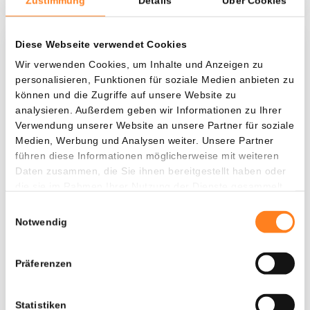
Zustimmung
Details
Über Cookies
Diese Webseite verwendet Cookies
Was, wenn ich...?
Wir verwenden Cookies, um Inhalte und Anzeigen zu
personalisieren, Funktionen für soziale Medien anbieten zu
Zie hoeveel waarde je vandaag zou hebben als
können und die Zugriffe auf unsere Website zu
je dollar-cost averaging had toegepast op
analysieren. Außerdem geben wir Informationen zu Ihrer
verschillende cryptocurrencies.
Verwendung unserer Website an unsere Partner für soziale
Medien, Werbung und Analysen weiter. Unsere Partner
Hätte investiert
In
führen diese Informationen möglicherweise mit weiteren
$
Daten zusammen, die Sie ihnen bereitgestellt haben oder
die sie im Rahmen Ihrer Nutzung der Dienste gesammelt
Jede
Seit
haben.
Einwilligungsauswahl
Notwendig
Präferenzen
Gesamtwert
---
Statistiken