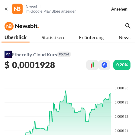
Newsbit
Ansehen
Im Google Play Store anzeigen
Überblick
Statistiken
Erläuterung
News
Ethernity Cloud Kurs
#5754
$
0,0001928
0,20%
€