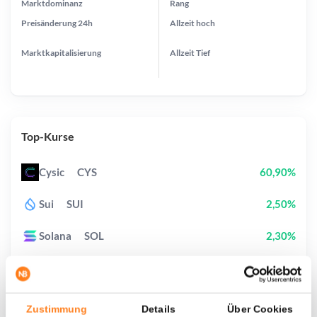
Marktdominanz
Rang
Preisänderung
24h
Allzeit
hoch
Marktkapitalisierung
Allzeit
Tief
Top-Kurse
Cysic
CYS
60,90%
Sui
SUI
2,50%
Solana
SOL
2,30%
Biconomy
BICO
20,40%
Pudgy Penguins
PENGU
2,20%
Zustimmung
Details
Über Cookies