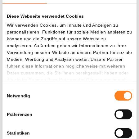
Diese Webseite verwendet Cookies
Was, wenn ich...?
Wir verwenden Cookies, um Inhalte und Anzeigen zu
personalisieren, Funktionen für soziale Medien anbieten zu
Zie hoeveel waarde je vandaag zou hebben als
können und die Zugriffe auf unsere Website zu
je dollar-cost averaging had toegepast op
analysieren. Außerdem geben wir Informationen zu Ihrer
Verwendung unserer Website an unsere Partner für soziale
verschillende cryptocurrencies.
Medien, Werbung und Analysen weiter. Unsere Partner
Hätte investiert
In
führen diese Informationen möglicherweise mit weiteren
Daten zusammen, die Sie ihnen bereitgestellt haben oder
$
die sie im Rahmen Ihrer Nutzung der Dienste gesammelt
haben.
Jede
Seit
Einwilligungsauswahl
Notwendig
Präferenzen
Gesamtwert
---
Statistiken