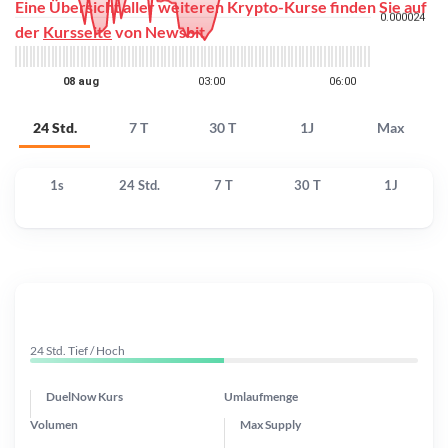
Eine Übersicht aller weiteren Krypto-Kurse finden Sie auf
der
Kursseite
von Newsbit
24 Std.
7 T
30 T
1J
Max
1s
24 Std.
7 T
30 T
1J
24 Std. Tief / Hoch
DuelNow Kurs
Umlaufmenge
Volumen
Max Supply