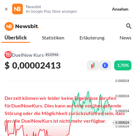
Newsbit
Ansehen
Im Google Play Store anzeigen
Überblick
Statistiken
Erläuterung
News
DuelNow Kurs
#12946
$
0,00002413
1,70%
€
Derzeit können wir leider keine Ergebnisse abrufen
fürDuelNowKurs. Dies kann auf eine vorübergehende
Störung oder die Möglichkeit zurückzuführen sein, dass
der/die DuelNowKurs ist nicht mehr verfügbar.