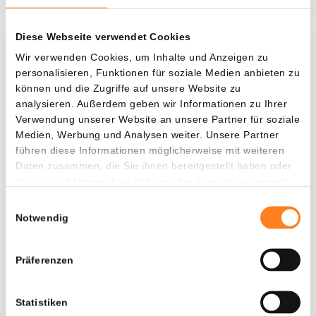
Diese Webseite verwendet Cookies
Was, wenn ich...?
Wir verwenden Cookies, um Inhalte und Anzeigen zu
personalisieren, Funktionen für soziale Medien anbieten zu
Zie hoeveel waarde je vandaag zou hebben als
können und die Zugriffe auf unsere Website zu
je dollar-cost averaging had toegepast op
analysieren. Außerdem geben wir Informationen zu Ihrer
Verwendung unserer Website an unsere Partner für soziale
verschillende cryptocurrencies.
Medien, Werbung und Analysen weiter. Unsere Partner
Hätte investiert
In
führen diese Informationen möglicherweise mit weiteren
Daten zusammen, die Sie ihnen bereitgestellt haben oder
$
die sie im Rahmen Ihrer Nutzung der Dienste gesammelt
haben.
Jede
Seit
Einwilligungsauswahl
Notwendig
Präferenzen
Gesamtwert
$
398,29
Statistiken
- 0,00%
- $ 3.301,71