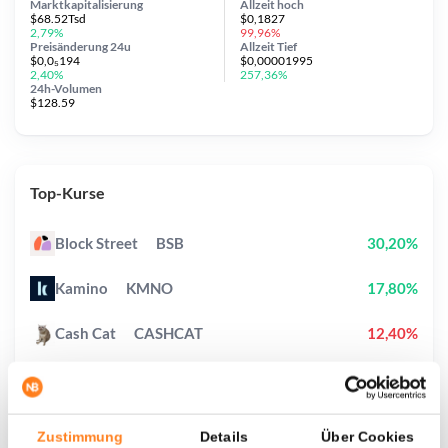
Marktkapitalisierung
Allzeit
hoch
$68.52Tsd
$0,1827
2,79%
99,96%
Preisänderung
24u
Allzeit
Tief
$0,0₅194
$0,00001995
2,40%
257,36%
24h-Volumen
$128.59
Top-Kurse
Block Street
BSB
30,20%
Kamino
KMNO
17,80%
Cash Cat
CASHCAT
12,40%
StonkBroker
STONKBROKER
0,20%
Zama
ZAMA
3,40%
Zustimmung
Details
Über Cookies