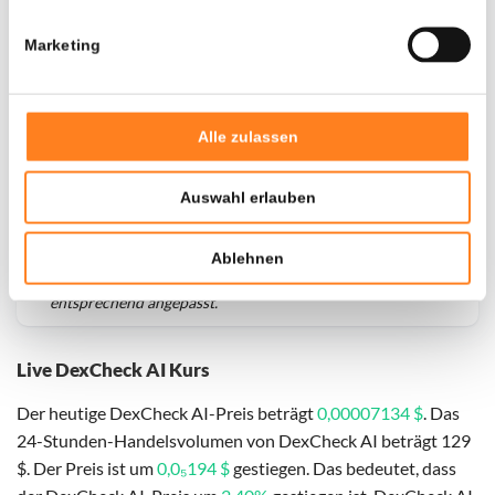
Marketing
Alle zulassen
Auswahl erlauben
Für
DexCheck AI
haben wir historische Daten seit
01-08-
Ablehnen
2023
, das hypothetische erste Investitionsdatum wurde
entsprechend angepasst.
Live DexCheck AI Kurs
Der heutige DexCheck AI-Preis beträgt
0,00007134 $
. Das
24-Stunden-Handelsvolumen von DexCheck AI beträgt 129
$. Der Preis ist um
0,0₅194 $
gestiegen. Das bedeutet, dass