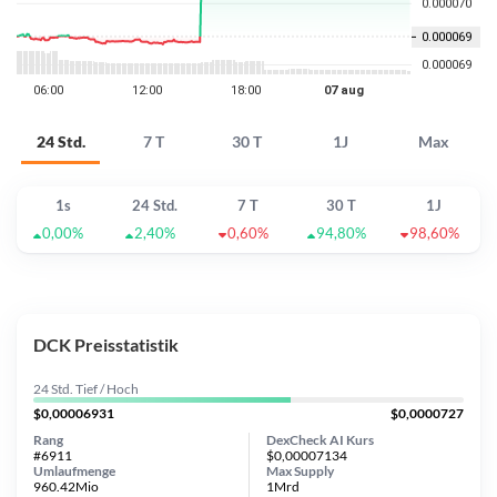
24 Std.
7 T
30 T
1J
Max
1s
24 Std.
7 T
30 T
1J
0,00%
2,40%
0,60%
94,80%
98,60%
DCK Preisstatistik
24 Std. Tief / Hoch
$0,00006931
$0,0000727
Rang
DexCheck AI Kurs
#6911
$0,00007134
Umlaufmenge
Max Supply
960.42Mio
1Mrd