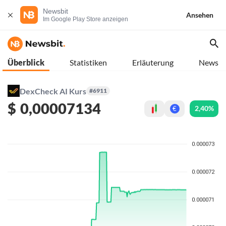
Newsbit
Ansehen
Im Google Play Store anzeigen
Überblick
Statistiken
Erläuterung
News
DexCheck AI Kurs
#6911
$
0,00007134
2,40%
€