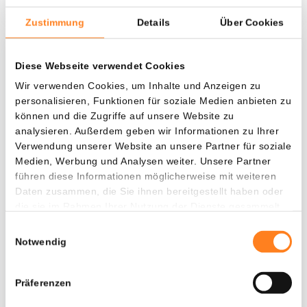
Zustimmung
Details
Über Cookies
Was, wenn ich...?
Diese Webseite verwendet Cookies
Wir verwenden Cookies, um Inhalte und Anzeigen zu
Zie hoeveel waarde je vandaag zou hebben als
personalisieren, Funktionen für soziale Medien anbieten zu
je dollar-cost averaging had toegepast op
können und die Zugriffe auf unsere Website zu
verschillende cryptocurrencies.
analysieren. Außerdem geben wir Informationen zu Ihrer
Verwendung unserer Website an unsere Partner für soziale
Hätte investiert
In
Medien, Werbung und Analysen weiter. Unsere Partner
führen diese Informationen möglicherweise mit weiteren
$
Daten zusammen, die Sie ihnen bereitgestellt haben oder
die sie im Rahmen Ihrer Nutzung der Dienste gesammelt
Jede
Seit
haben.
Einwilligungsauswahl
Notwendig
Gesamtwert
Präferenzen
$
1.235,94
- 0,00%
- $ 864,06