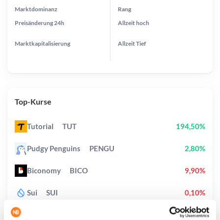
Marktdominanz
Rang
Preisänderung
24h
Allzeit
hoch
Marktkapitalisierung
Allzeit
Tief
Top-Kurse
Tutorial
TUT
194,50%
Pudgy Penguins
PENGU
2,80%
Biconomy
BICO
9,90%
Sui
SUI
0,10%
Canton
CC
9,10%