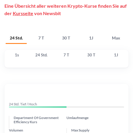
Eine Übersicht aller weiteren Krypto-Kurse finden Sie auf
der
Kursseite
von Newsbit
24 Std.
7 T
30 T
1J
Max
1s
24 Std.
7 T
30 T
1J
24 Std. Tief / Hoch
Department Of Government
Umlaufmenge
Efficiency Kurs
Volumen
Max Supply