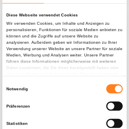
Diese Webseite verwendet Cookies
Was, wenn ich...?
Wir verwenden Cookies, um Inhalte und Anzeigen zu
personalisieren, Funktionen für soziale Medien anbieten zu
Zie hoeveel waarde je vandaag zou hebben als
können und die Zugriffe auf unsere Website zu
je dollar-cost averaging had toegepast op
analysieren. Außerdem geben wir Informationen zu Ihrer
Verwendung unserer Website an unsere Partner für soziale
verschillende cryptocurrencies.
Medien, Werbung und Analysen weiter. Unsere Partner
Hätte investiert
In
führen diese Informationen möglicherweise mit weiteren
Daten zusammen, die Sie ihnen bereitgestellt haben oder
$
die sie im Rahmen Ihrer Nutzung der Dienste gesammelt
haben.
Jede
Seit
Einwilligungsauswahl
Notwendig
Präferenzen
Gesamtwert
---
Statistiken