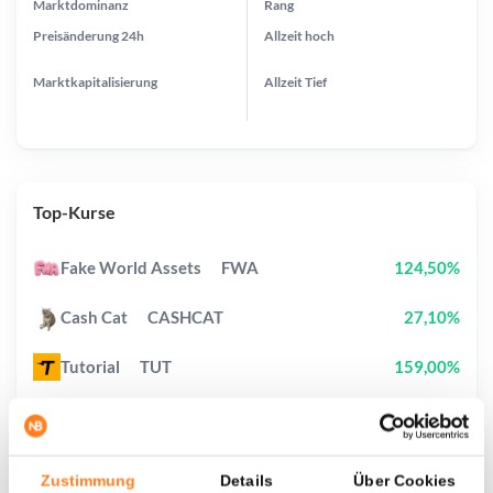
Marktdominanz
Rang
Preisänderung
24h
Allzeit
hoch
Marktkapitalisierung
Allzeit
Tief
Top-Kurse
Fake World Assets
FWA
124,50%
Cash Cat
CASHCAT
27,10%
Tutorial
TUT
159,00%
Pump.fun
PUMP
7,40%
Pudgy Penguins
PENGU
5,60%
Zustimmung
Details
Über Cookies