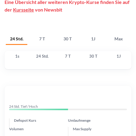
Eine Übersicht aller weiteren Krypto-Kurse finden Sie auf
der
Kursseite
von Newsbit
24 Std.
7 T
30 T
1J
Max
1s
24 Std.
7 T
30 T
1J
24 Std. Tief / Hoch
Defispot Kurs
Umlaufmenge
Volumen
Max Supply