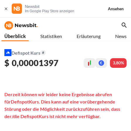
Newsbit
Ansehen
Im Google Play Store anzeigen
Überblick
Statistiken
Erläuterung
News
Defispot Kurs
#
$
0,00001397
3,80%
€
Derzeit können wir leider keine Ergebnisse abrufen
fürDefispotKurs. Dies kann auf eine vorübergehende
Störung oder die Möglichkeit zurückzuführen sein, dass
der/die DefispotKurs ist nicht mehr verfügbar.