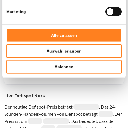
Marketing
Door een fout konden er geen gegevens worden
opgehaald, probeer het later opnieuw.
Alle zulassen
Auswahl erlauben
Ablehnen
Live Defispot Kurs
Der heutige Defispot-Preis beträgt
. Das 24-
Stunden-Handelsvolumen von Defispot beträgt
. Der
Preis ist um
. Das bedeutet, dass der