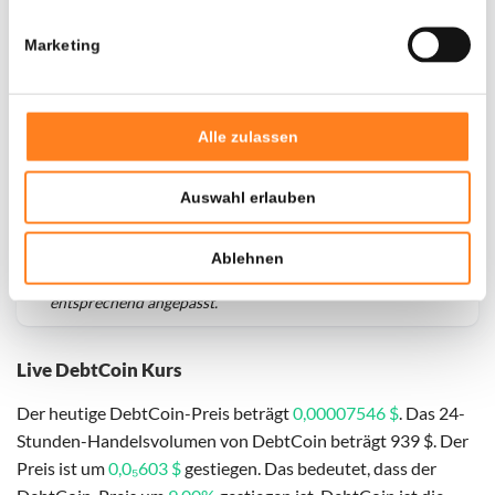
Marketing
Alle zulassen
Auswahl erlauben
Für
DebtCoin
haben wir historische Daten seit
01-08-
Ablehnen
2025
, das hypothetische erste Investitionsdatum wurde
entsprechend angepasst.
Live DebtCoin Kurs
Der heutige DebtCoin-Preis beträgt
0,00007546 $
. Das 24-
Stunden-Handelsvolumen von DebtCoin beträgt 939 $. Der
Preis ist um
0,0₅603 $
gestiegen. Das bedeutet, dass der