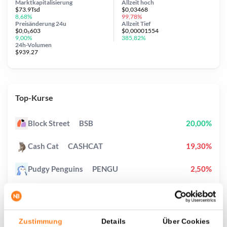
Marktkapitalisierung
Allzeit
hoch
$73.9Tsd
$0,03468
8,68%
99,78%
Preisänderung
24u
Allzeit
Tief
$0,0₅603
$0,00001554
9,00%
385,82%
24h-Volumen
$939.27
Top-Kurse
Block Street
BSB
20,00%
Cash Cat
CASHCAT
19,30%
Pudgy Penguins
PENGU
2,50%
Lighter
LIT
9,70%
Hyperliquid
HYPE
1,90%
Zustimmung
Details
Über Cookies