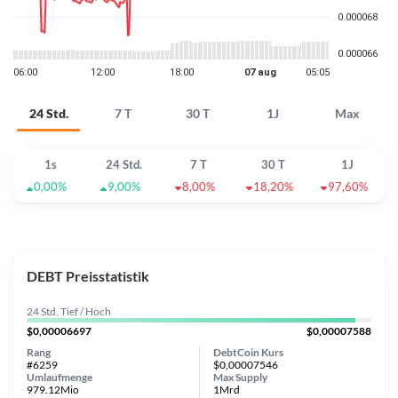
24 Std.
7 T
30 T
1J
Max
1s
24 Std.
7 T
30 T
1J
0,00%
9,00%
8,00%
18,20%
97,60%
DEBT Preisstatistik
24 Std. Tief / Hoch
$0,00006697
$0,00007588
Rang
DebtCoin Kurs
#6259
$0,00007546
Umlaufmenge
Max Supply
979.12Mio
1Mrd