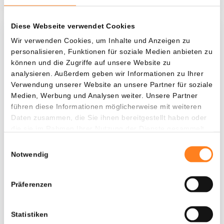
Diese Webseite verwendet Cookies
Was, wenn ich...?
Wir verwenden Cookies, um Inhalte und Anzeigen zu
personalisieren, Funktionen für soziale Medien anbieten zu
Zie hoeveel waarde je vandaag zou hebben als
können und die Zugriffe auf unsere Website zu
je dollar-cost averaging had toegepast op
analysieren. Außerdem geben wir Informationen zu Ihrer
Verwendung unserer Website an unsere Partner für soziale
verschillende cryptocurrencies.
Medien, Werbung und Analysen weiter. Unsere Partner
Hätte investiert
In
führen diese Informationen möglicherweise mit weiteren
Daten zusammen, die Sie ihnen bereitgestellt haben oder
$
die sie im Rahmen Ihrer Nutzung der Dienste gesammelt
haben.
Jede
Seit
Einwilligungsauswahl
Notwendig
Präferenzen
Gesamtwert
$
1.155,95
Statistiken
- 0,00%
- $ 144,05