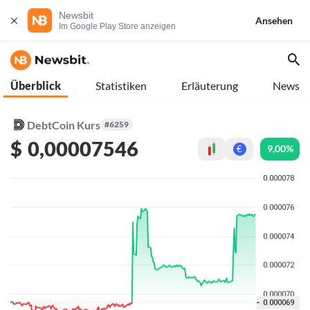
Newsbit
Ansehen
Im Google Play Store anzeigen
Überblick
Statistiken
Erläuterung
News
DebtCoin Kurs
#6259
$
0,00007546
9,00%
€