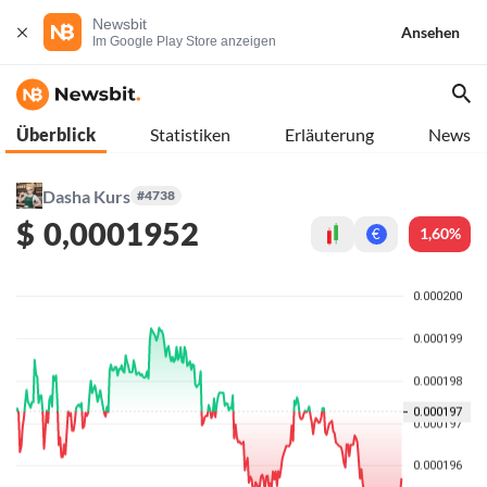
Newsbit
Ansehen
Im Google Play Store anzeigen
Überblick
Statistiken
Erläuterung
News
Dasha Kurs
#4738
$
0,0001952
1,60%
€