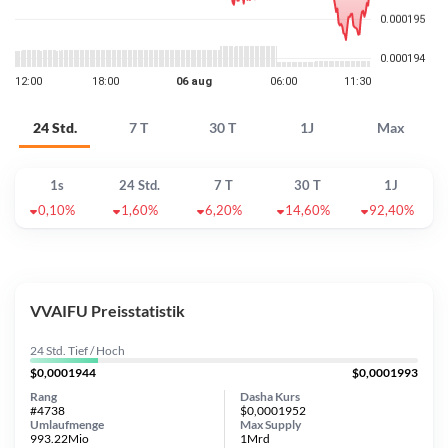
24 Std.
7 T
30 T
1J
Max
1s
24 Std.
7 T
30 T
1J
0,10%
1,60%
6,20%
14,60%
92,40%
VVAIFU Preisstatistik
24 Std. Tief / Hoch
$0,0001944
$0,0001993
Rang
Dasha Kurs
#4738
$0,0001952
Umlaufmenge
Max Supply
993.22Mio
1Mrd