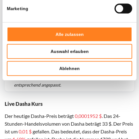
Marketing
Alle zulassen
Auswahl erlauben
Ablehnen
Für
Dasha
haben wir historische Daten seit
01-12-2024
,
das hypothetische erste Investitionsdatum wurde
entsprechend angepasst.
Live Dasha Kurs
Der heutige Dasha-Preis beträgt
0,0001952 $
. Das 24-
Stunden-Handelsvolumen von Dasha beträgt 33 $. Der Preis
ist um
0,01 $
gefallen. Das bedeutet, dass der Dasha-Preis