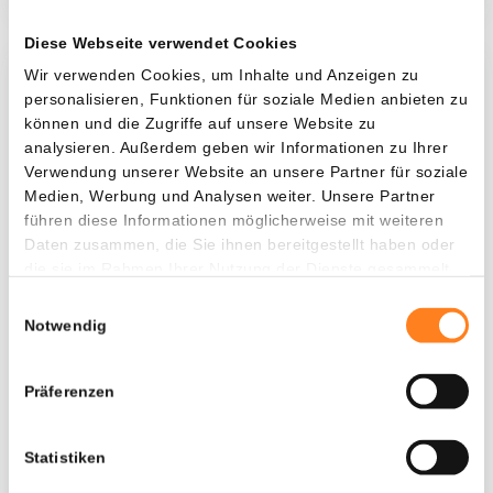
Diese Webseite verwendet Cookies
Wir verwenden Cookies, um Inhalte und Anzeigen zu
Was, wenn ich...?
personalisieren, Funktionen für soziale Medien anbieten zu
können und die Zugriffe auf unsere Website zu
Zie hoeveel waarde je vandaag zou hebben als
analysieren. Außerdem geben wir Informationen zu Ihrer
je dollar-cost averaging had toegepast op
Verwendung unserer Website an unsere Partner für soziale
verschillende cryptocurrencies.
Medien, Werbung und Analysen weiter. Unsere Partner
führen diese Informationen möglicherweise mit weiteren
Hätte investiert
In
Daten zusammen, die Sie ihnen bereitgestellt haben oder
die sie im Rahmen Ihrer Nutzung der Dienste gesammelt
$
haben.
Einwilligungsauswahl
Jede
Seit
Notwendig
Präferenzen
Gesamtwert
$
693,90
Statistiken
- 0,00%
- $ 1.406,10