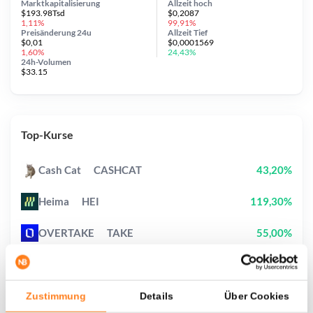
Marktkapitalisierung
Allzeit
hoch
$193.98Tsd
$0,2087
1,11%
99,91%
Preisänderung
24u
Allzeit
Tief
$0,01
$0,0001569
1,60%
24,43%
24h-Volumen
$33.15
Top-Kurse
Cash Cat
CASHCAT
43,20%
Heima
HEI
119,30%
OVERTAKE
TAKE
55,00%
Pudgy Penguins
PENGU
1,50%
Ethereum
ETH
1,60%
Zustimmung
Details
Über Cookies