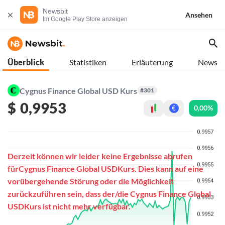
Newsbit
Ansehen
Im Google Play Store anzeigen
Überblick
Statistiken
Erläuterung
News
Cygnus Finance Global USD Kurs
#301
$
0,9953
0,00%
€
Derzeit können wir leider keine Ergebnisse abrufen
fürCygnus Finance Global USDKurs. Dies kann auf eine
vorübergehende Störung oder die Möglichkeit
zurückzuführen sein, dass der/die Cygnus Finance Global
USDKurs ist nicht mehr verfügbar.