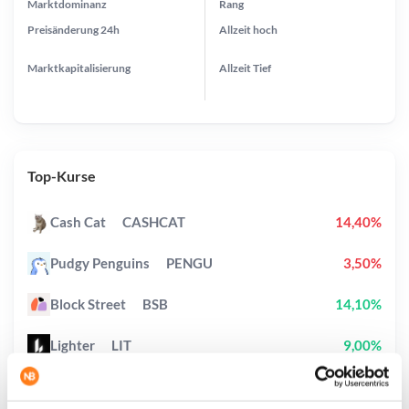
Marktdominanz
Rang
Preisänderung
24h
Allzeit
hoch
Marktkapitalisierung
Allzeit
Tief
Top-Kurse
Cash Cat
CASHCAT
14,40%
Pudgy Penguins
PENGU
3,50%
Block Street
BSB
14,10%
Lighter
LIT
9,00%
Canton
CC
11,30%