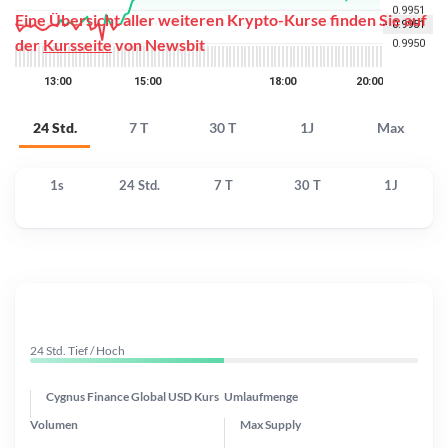
Eine Übersicht aller weiteren Krypto-Kurse finden Sie auf
der
Kursseite
von Newsbit
24 Std.
7 T
30 T
1J
Max
1s
24 Std.
7 T
30 T
1J
24 Std. Tief / Hoch
Cygnus Finance Global USD Kurs
Umlaufmenge
Volumen
Max Supply