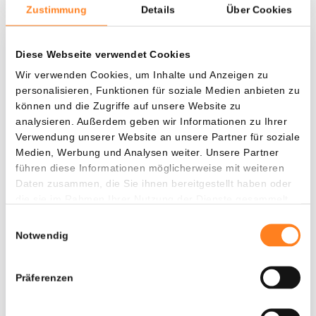
Zustimmung
Details
Über Cookies
Diese Webseite verwendet Cookies
Was, wenn ich...?
Wir verwenden Cookies, um Inhalte und Anzeigen zu
Zie hoeveel waarde je vandaag zou hebben als
personalisieren, Funktionen für soziale Medien anbieten zu
je dollar-cost averaging had toegepast op
können und die Zugriffe auf unsere Website zu
verschillende cryptocurrencies.
analysieren. Außerdem geben wir Informationen zu Ihrer
Verwendung unserer Website an unsere Partner für soziale
Hätte investiert
In
Medien, Werbung und Analysen weiter. Unsere Partner
führen diese Informationen möglicherweise mit weiteren
$
Daten zusammen, die Sie ihnen bereitgestellt haben oder
die sie im Rahmen Ihrer Nutzung der Dienste gesammelt
Jede
Seit
haben.
Einwilligungsauswahl
Notwendig
Gesamtwert
Präferenzen
$
2.804,32
+ 0,15%
+ $ 4,32