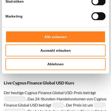
Statistiken
Marketing
Alle zulassen
Auswahl erlauben
Für
Cygnus Finance Global USD
haben wir historische
Daten seit
01-05-2024
, das hypothetische erste
Ablehnen
Investitionsdatum wurde entsprechend angepasst.
Live Cygnus Finance Global USD Kurs
Der heutige Cygnus Finance Global USD-Preis beträgt
. Das 24-Stunden-Handelsvolumen von Cygnus
Finance Global USD beträgt
. Der Preis ist um