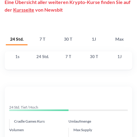
Eine Übersicht aller weiteren Krypto-Kurse finden Sie auf
der
Kursseite
von Newsbit
24 Std.
7 T
30 T
1J
Max
1s
24 Std.
7 T
30 T
1J
24 Std. Tief / Hoch
Cradle Games Kurs
Umlaufmenge
Volumen
Max Supply