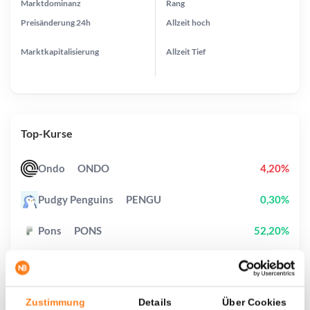
Marktdominanz
Rang
Preisänderung
24h
Allzeit
hoch
Marktkapitalisierung
Allzeit
Tief
Top-Kurse
Ondo
ONDO
4,20%
Pudgy Penguins
PENGU
0,30%
Pons
PONS
52,20%
Heima
HEI
8,40%
Cronos
CRO
4,90%
Zustimmung
Details
Über Cookies