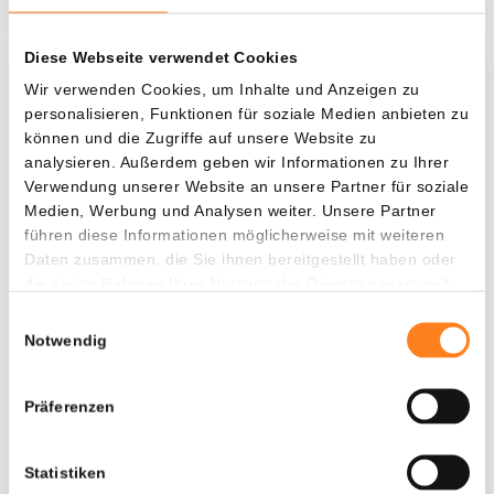
Diese Webseite verwendet Cookies
Was, wenn ich...?
Wir verwenden Cookies, um Inhalte und Anzeigen zu
personalisieren, Funktionen für soziale Medien anbieten zu
Zie hoeveel waarde je vandaag zou hebben als
können und die Zugriffe auf unsere Website zu
je dollar-cost averaging had toegepast op
analysieren. Außerdem geben wir Informationen zu Ihrer
Verwendung unserer Website an unsere Partner für soziale
verschillende cryptocurrencies.
Medien, Werbung und Analysen weiter. Unsere Partner
Hätte investiert
In
führen diese Informationen möglicherweise mit weiteren
Daten zusammen, die Sie ihnen bereitgestellt haben oder
$
die sie im Rahmen Ihrer Nutzung der Dienste gesammelt
haben.
Jede
Seit
Einwilligungsauswahl
Notwendig
Präferenzen
Gesamtwert
---
Statistiken