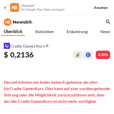
Newsbit
Ansehen
Im Google Play Store anzeigen
Überblick
Statistiken
Erläuterung
News
Cradle Games Kurs
#
$
0,2136
0,30%
€
Derzeit können wir leider keine Ergebnisse abrufen
fürCradle GamesKurs. Dies kann auf eine vorübergehende
Störung oder die Möglichkeit zurückzuführen sein, dass
der/die Cradle GamesKurs ist nicht mehr verfügbar.