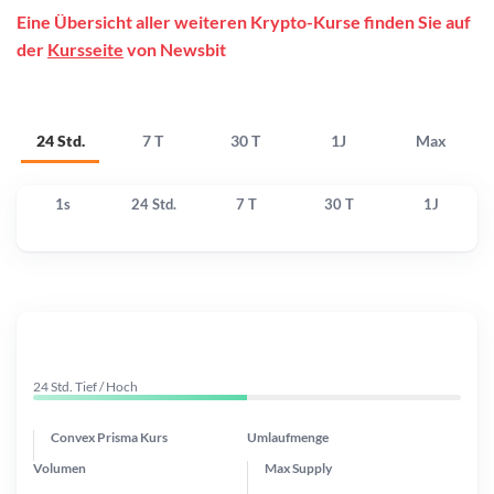
Eine Übersicht aller weiteren Krypto-Kurse finden Sie auf
der
Kursseite
von Newsbit
24 Std.
7 T
30 T
1J
Max
1s
24 Std.
7 T
30 T
1J
24 Std. Tief / Hoch
Convex Prisma Kurs
Umlaufmenge
Volumen
Max Supply