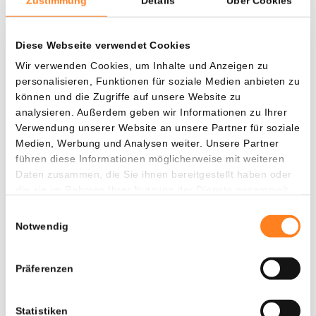
Zustimmung
Details
Über Cookies
Diese Webseite verwendet Cookies
Was, wenn ich...?
Wir verwenden Cookies, um Inhalte und Anzeigen zu
personalisieren, Funktionen für soziale Medien anbieten zu
Zie hoeveel waarde je vandaag zou hebben als
können und die Zugriffe auf unsere Website zu
je dollar-cost averaging had toegepast op
analysieren. Außerdem geben wir Informationen zu Ihrer
verschillende cryptocurrencies.
Verwendung unserer Website an unsere Partner für soziale
Medien, Werbung und Analysen weiter. Unsere Partner
Hätte investiert
In
führen diese Informationen möglicherweise mit weiteren
$
Daten zusammen, die Sie ihnen bereitgestellt haben oder
die sie im Rahmen Ihrer Nutzung der Dienste gesammelt
Jede
Seit
haben.
Einwilligungsauswahl
Notwendig
Präferenzen
Gesamtwert
---
Statistiken