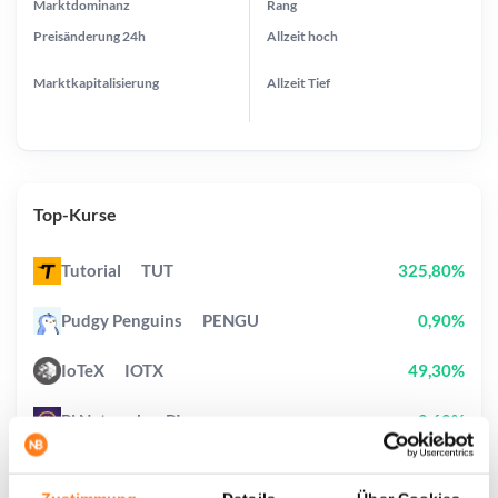
Marktdominanz
Rang
Preisänderung
24h
Allzeit
hoch
Marktkapitalisierung
Allzeit
Tief
Top-Kurse
Tutorial
TUT
325,80%
Pudgy Penguins
PENGU
0,90%
IoTeX
IOTX
49,30%
Pi Network
PI
0,60%
Pump.fun
PUMP
11,10%