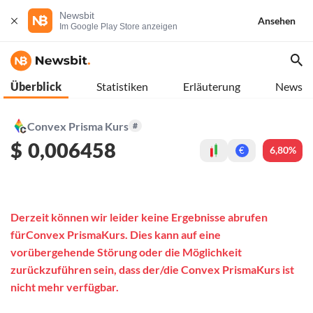
Newsbit
Ansehen
Im Google Play Store anzeigen
Überblick
Statistiken
Erläuterung
News
Convex Prisma Kurs
#
$
0,006458
6,80%
€
Derzeit können wir leider keine Ergebnisse abrufen
fürConvex PrismaKurs. Dies kann auf eine
vorübergehende Störung oder die Möglichkeit
zurückzuführen sein, dass der/die Convex PrismaKurs ist
nicht mehr verfügbar.