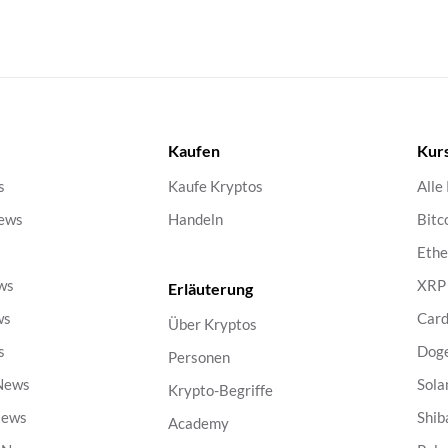
Kaufen
Kur
s
Kaufe Kryptos
Alle
ews
Handeln
Bitc
s
Eth
ws
XRP
Erläuterung
ws
Car
Über Kryptos
s
Dog
Personen
 News
Sola
Krypto-Begriffe
News
Shib
Academy