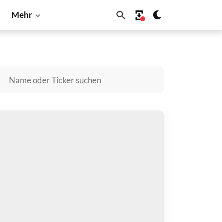
Mehr
B
Dogecoin
Litecoin
Shiba Inu
Solana
LANKTARDIO kaufen
zahlen mit
$
halten