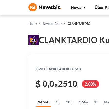
News
Über K
Home
Krypto-Kurse
CLANKTARDIO
CLANKTARDIO Ku
Live CLANKTARDIO Preis
$
0,0₆2510
2,80%
24 Std.
7 T
30 T
3 Min
1J
Ma