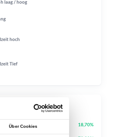
h laag / hoog
ang
lzeit
hoch
lzeit
Tief
op-Kurse
Cash Cat
CASHCAT
18,70%
Über Cookies