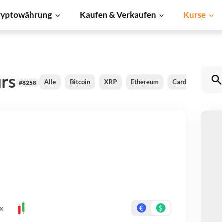
ryptowährung
Kaufen & Verkaufen
Kurse
rs
Alle
Bitcoin
XRP
Ethereum
Cardano
BN
#8258
C
Be
Er
x
€
$