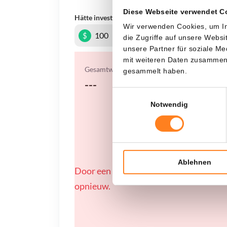
Diese Webseite verwendet C
Hätte investiert
In
Wir verwenden Cookies, um In
$
die Zugriffe auf unsere Webs
unsere Partner für soziale M
mit weiteren Daten zusammen, 
Gesamtwert
gesammelt haben.
---
Einwilligungsauswahl
Notwendig
Ablehnen
Door een fout konden er geen gegevens
opnieuw.