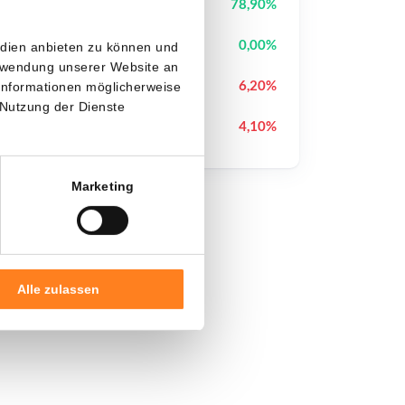
Hashflow
HFT
78,90%
Bitcoin
BTC
0,00%
edien anbieten zu können und
erwendung unserer Website an
Canton
CC
6,20%
 Informationen möglicherweise
 Nutzung der Dienste
Pump.fun
PUMP
4,10%
Marketing
Alle zulassen