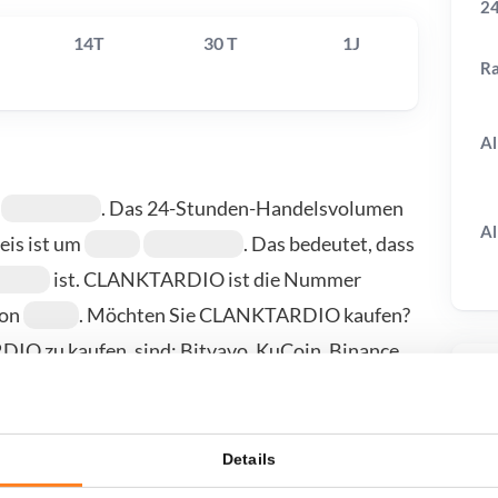
24
14T
30 T
1J
R
Al
t
. Das 24-Stunden-Handelsvolumen
Al
reis ist um
. Das bedeutet, dass
ist. CLANKTARDIO ist die Nummer
von
. Möchten Sie CLANKTARDIO kaufen?
IO zu kaufen, sind: Bitvavo, KuCoin, Binance
auf unserer Kauf-/Verkaufsseite.
T
Details
wenn ich...?