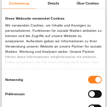
Zustimmung
Details
Über Cookies
Diese Webseite verwendet Cookies
Was, wenn ich...?
Wir verwenden Cookies, um Inhalte und Anzeigen zu
Zie hoeveel waarde je vandaag zou hebben als
personalisieren, Funktionen für soziale Medien anbieten zu
je dollar-cost averaging had toegepast op
können und die Zugriffe auf unsere Website zu
verschillende cryptocurrencies.
analysieren. Außerdem geben wir Informationen zu Ihrer
Verwendung unserer Website an unsere Partner für soziale
Hätte investiert
In
Medien, Werbung und Analysen weiter. Unsere Partner
führen diese Informationen möglicherweise mit weiteren
$
Daten zusammen, die Sie ihnen bereitgestellt haben oder
die sie im Rahmen Ihrer Nutzung der Dienste gesammelt
Jede
Seit
haben.
Einwilligungsauswahl
Notwendig
Gesamtwert
Präferenzen
$
1.082,43
- 0,00%
- $ 817,57