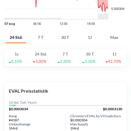
24 Std.
7 T
30 T
1J
Max
1s
24 Std.
7 T
30 T
1J
0,10%
3,00%
2,30%
3,30%
42,70%
EVAL Preisstatistik
24 Std. Tief / Hoch
$0,0003034
$0,0003130
Rang
Chromia's EVAL by Virtuals Kurs
#4187
$0,000304
Umlaufmenge
Max Supply
1Mrd
1Mrd