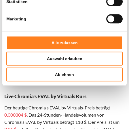
Statistiken
Marketing
Alle zulassen
Auswahl erlauben
Für
Chromia's EVAL by Virtuals
haben wir historische
Daten seit
01-02-2025
, das hypothetische erste
Ablehnen
Investitionsdatum wurde entsprechend angepasst.
Live Chromia's EVAL by Virtuals Kurs
Der heutige Chromia's EVAL by Virtuals-Preis beträgt
0,000304 $
. Das 24-Stunden-Handelsvolumen von
Chromia's EVAL by Virtuals beträgt 118 $. Der Preis ist um