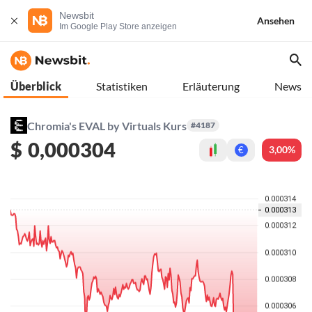
Newsbit
Ansehen
Im Google Play Store anzeigen
Überblick
Statistiken
Erläuterung
News
Chromia's EVAL by Virtuals Kurs
#4187
$
0,000304
3,00%
€