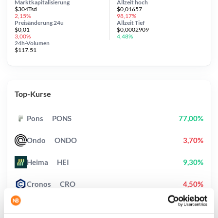
Marktkapitalisierung
Allzeit
hoch
$304Tsd
$0,01657
2,15%
98,17%
Preisänderung
24u
Allzeit
Tief
$0,01
$0,0002909
3,00%
4,48%
24h-Volumen
$117.51
Top-Kurse
Pons
PONS
77,00%
Ondo
ONDO
3,70%
Heima
HEI
9,30%
Cronos
CRO
4,50%
Biconomy
BICO
35,20%