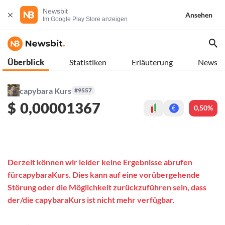
Newsbit
Ansehen
Im Google Play Store anzeigen
Überblick
Statistiken
Erläuterung
News
capybara Kurs
#9557
$
0,00001367
0,50%
€
Derzeit können wir leider keine Ergebnisse abrufen
fürcapybaraKurs. Dies kann auf eine vorübergehende
Störung oder die Möglichkeit zurückzuführen sein, dass
der/die capybaraKurs ist nicht mehr verfügbar.