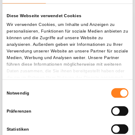
Diese Webseite verwendet Cookies
Was, wenn ich...?
Wir verwenden Cookies, um Inhalte und Anzeigen zu
personalisieren, Funktionen für soziale Medien anbieten zu
Zie hoeveel waarde je vandaag zou hebben als
können und die Zugriffe auf unsere Website zu
je dollar-cost averaging had toegepast op
analysieren. Außerdem geben wir Informationen zu Ihrer
Verwendung unserer Website an unsere Partner für soziale
verschillende cryptocurrencies.
Medien, Werbung und Analysen weiter. Unsere Partner
Hätte investiert
In
führen diese Informationen möglicherweise mit weiteren
Daten zusammen, die Sie ihnen bereitgestellt haben oder
$
die sie im Rahmen Ihrer Nutzung der Dienste gesammelt
haben.
Jede
Seit
Einwilligungsauswahl
Notwendig
Präferenzen
Gesamtwert
---
Statistiken