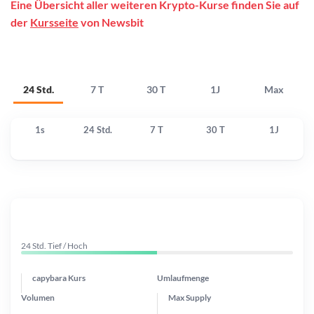
Eine Übersicht aller weiteren Krypto-Kurse finden Sie auf
der
Kursseite
von Newsbit
24 Std.
7 T
30 T
1J
Max
1s
24 Std.
7 T
30 T
1J
24 Std. Tief / Hoch
capybara Kurs
Umlaufmenge
Volumen
Max Supply