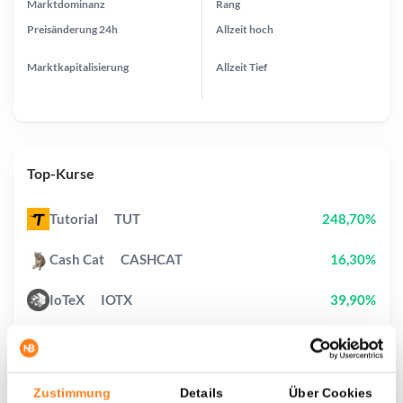
Marktdominanz
Rang
Preisänderung
24h
Allzeit
hoch
Marktkapitalisierung
Allzeit
Tief
Top-Kurse
Tutorial
TUT
248,70%
Cash Cat
CASHCAT
16,30%
IoTeX
IOTX
39,90%
Pi Network
PI
2,10%
OVERTAKE
TAKE
4,40%
Zustimmung
Details
Über Cookies