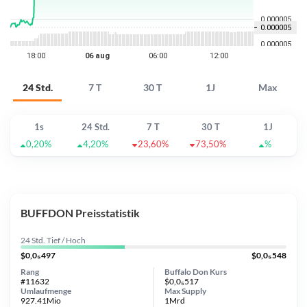
24 Std.
7 T
30 T
1J
Max
1s
24 Std.
7 T
30 T
1J
0,20%
4,20%
23,60%
73,50%
%
BUFFDON Preisstatistik
24 Std. Tief / Hoch
$0,0₅497
$0,0₅548
Rang
Buffalo Don Kurs
#11632
$0,0₅517
Umlaufmenge
Max Supply
927.41Mio
1Mrd