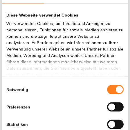
Diese Webseite verwendet Cookies
Was, wenn ich...?
Wir verwenden Cookies, um Inhalte und Anzeigen zu
personalisieren, Funktionen für soziale Medien anbieten zu
Zie hoeveel waarde je vandaag zou hebben als
können und die Zugriffe auf unsere Website zu
je dollar-cost averaging had toegepast op
analysieren. Außerdem geben wir Informationen zu Ihrer
Verwendung unserer Website an unsere Partner für soziale
verschillende cryptocurrencies.
Medien, Werbung und Analysen weiter. Unsere Partner
Hätte investiert
In
führen diese Informationen möglicherweise mit weiteren
Daten zusammen, die Sie ihnen bereitgestellt haben oder
$
die sie im Rahmen Ihrer Nutzung der Dienste gesammelt
haben.
Jede
Seit
Einwilligungsauswahl
Notwendig
Präferenzen
Gesamtwert
$
129,19
Statistiken
- 0,00%
- $ 170,81