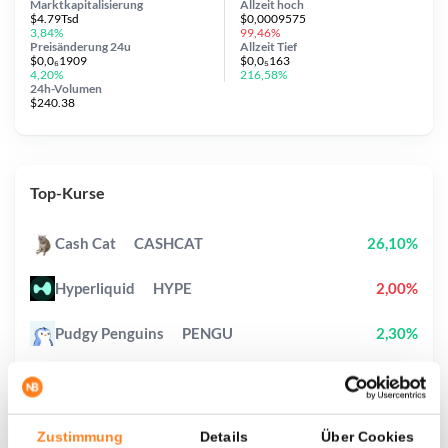
Marktkapitalisierung
Allzeit
hoch
$4.79Tsd
$0,0009575
3,84%
99,46%
Preisänderung
24u
Allzeit
Tief
$0,0₆1909
$0,0₅163
4,20%
216,58%
24h-Volumen
$240.38
Top-Kurse
Cash Cat
CASHCAT
26,10%
Hyperliquid
HYPE
2,00%
Pudgy Penguins
PENGU
2,30%
StonkBroker
STONKBROKER
60,30%
Pons
PONS
19,50%
Zustimmung
Details
Über Cookies