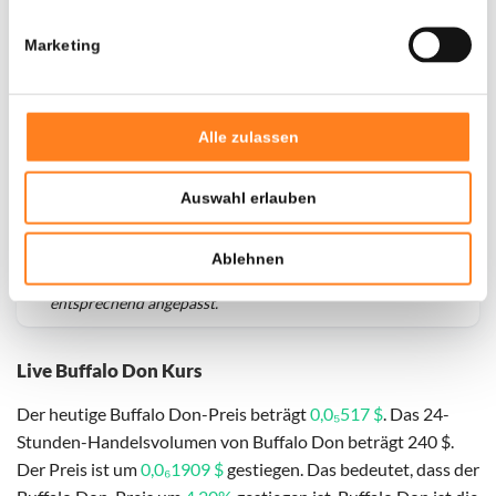
Marketing
Alle zulassen
Auswahl erlauben
Für
Buffalo Don
haben wir historische Daten seit
01-06-
Ablehnen
2026
, das hypothetische erste Investitionsdatum wurde
entsprechend angepasst.
Live Buffalo Don Kurs
Der heutige Buffalo Don-Preis beträgt
0,0₅517 $
. Das 24-
Stunden-Handelsvolumen von Buffalo Don beträgt 240 $.
Der Preis ist um
0,0₆1909 $
gestiegen. Das bedeutet, dass der