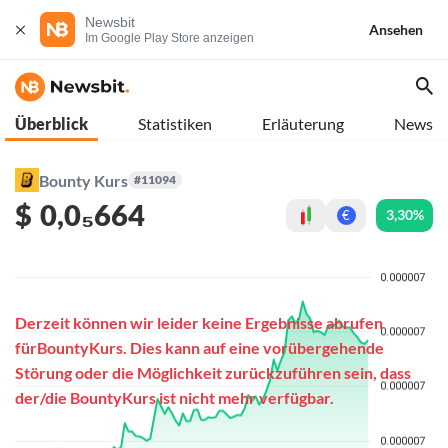
Newsbit
Ansehen
Im Google Play Store anzeigen
Überblick
Statistiken
Erläuterung
News
Bounty Kurs
#11094
$
0,0₅664
3,30%
€
Derzeit können wir leider keine Ergebnisse abrufen
fürBountyKurs. Dies kann auf eine vorübergehende
Störung oder die Möglichkeit zurückzuführen sein, dass
der/die BountyKurs ist nicht mehr verfügbar.