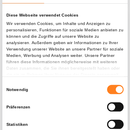
Diese Webseite verwendet Cookies
Was, wenn ich...?
Wir verwenden Cookies, um Inhalte und Anzeigen zu
personalisieren, Funktionen für soziale Medien anbieten zu
Zie hoeveel waarde je vandaag zou hebben als
können und die Zugriffe auf unsere Website zu
je dollar-cost averaging had toegepast op
analysieren. Außerdem geben wir Informationen zu Ihrer
Verwendung unserer Website an unsere Partner für soziale
verschillende cryptocurrencies.
Medien, Werbung und Analysen weiter. Unsere Partner
Hätte investiert
In
führen diese Informationen möglicherweise mit weiteren
Daten zusammen, die Sie ihnen bereitgestellt haben oder
$
die sie im Rahmen Ihrer Nutzung der Dienste gesammelt
haben.
Jede
Seit
Einwilligungsauswahl
Notwendig
Präferenzen
Gesamtwert
---
Statistiken