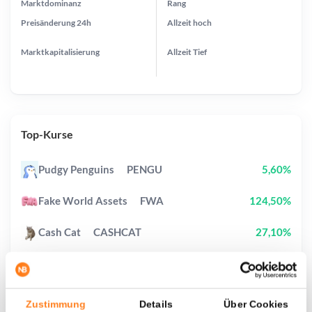
Marktdominanz
Rang
Preisänderung
24h
Allzeit
hoch
Marktkapitalisierung
Allzeit
Tief
Top-Kurse
Pudgy Penguins
PENGU
5,60%
Fake World Assets
FWA
124,50%
Cash Cat
CASHCAT
27,10%
Wiki Cat
WKC
7,60%
Tutorial
TUT
159,00%
Zustimmung
Details
Über Cookies