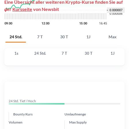
Eine Übersicht aller weiteren Krypto-Kurse finden Sie auf
der
Kursseite
von Newsbit
24 Std.
7 T
30 T
1J
Max
1s
24 Std.
7 T
30 T
1J
24 Std. Tief / Hoch
Bounty Kurs
Umlaufmenge
Volumen
Max Supply