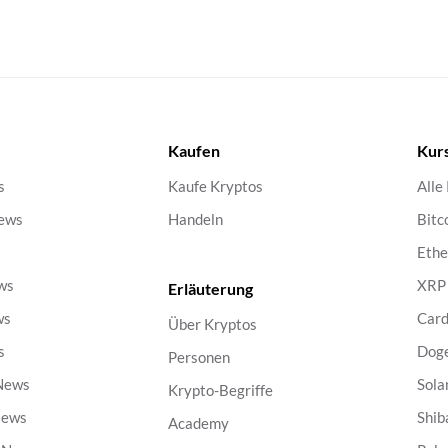
Kaufen
Kur
s
Kaufe Kryptos
Alle
ews
Handeln
Bitc
s
Eth
ws
XRP
Erläuterung
ws
Car
Über Kryptos
s
Dog
Personen
 News
Sola
Krypto-Begriffe
News
Shib
Academy