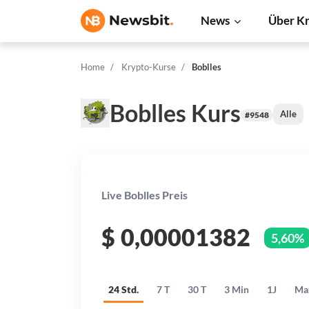
News
Über K
Home
Krypto-Kurse
Boblles
Boblles Kurs
Alle
#9548
Live Boblles Preis
$
0,00001382
5,60%
24 Std.
7 T
30 T
3 Min
1J
Ma