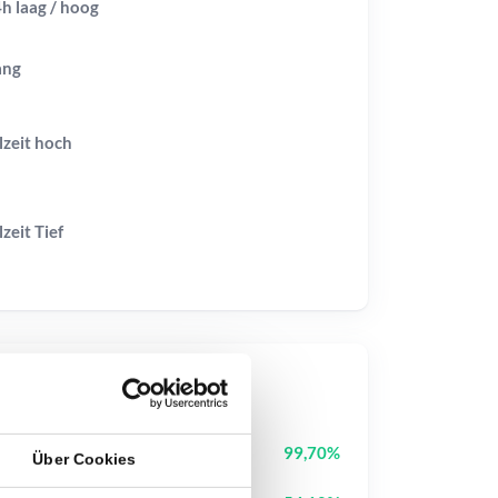
h laag / hoog
ang
lzeit
hoch
lzeit
Tief
op-Kurse
Tutorial
TUT
99,70%
Über Cookies