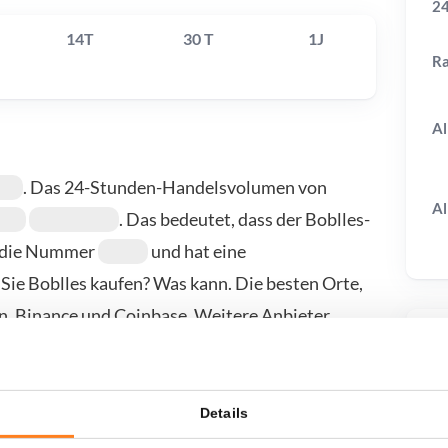
24
14T
30 T
1J
R
Al
. Das 24-Stunden-Handelsvolumen von
Al
. Das bedeutet, dass der Boblles-
st die Nummer
und hat eine
Sie Boblles kaufen? Was kann. Die besten Orte,
in, Binance und Coinbase. Weitere Anbieter
T
Details
wenn ich...?