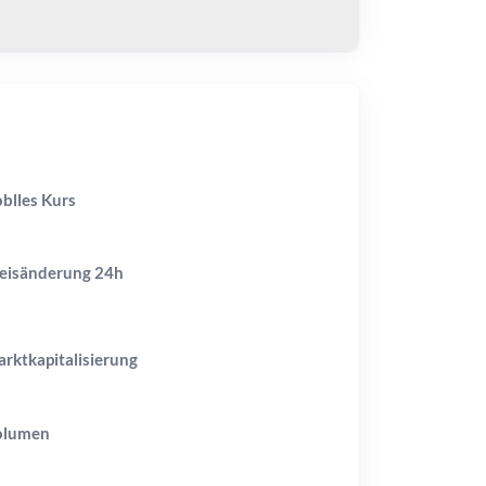
blles Kurs
eisänderung
24h
rktkapitalisierung
olumen