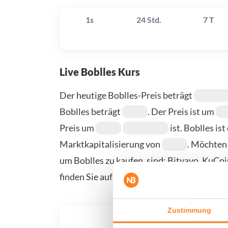
1s
24 Std.
7 T
Live Boblles Kurs
Der heutige Boblles-Preis beträgt
Boblles beträgt
. Der Preis ist um
Preis um
ist. Boblles i
Marktkapitalisierung von
. Möchten 
um Boblles zu kaufen, sind: Bitvavo, KuCo
finden Sie auf unserer Kauf-/Verkaufsseite.
Zustimmung
Was, 