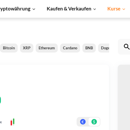
ryptowährung
Kaufen & Verkaufen
Kurse
Bitcoin
XRP
Ethereum
Cardano
BNB
Dogecoin
Li
Bo
Be
Er
x
€
$