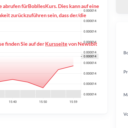
e abrufen fürBobllesKurs. Dies kann auf eine
eit zurückzuführen sein, dass der/die
e finden Sie auf der
Kursseite
von Newsbit
Bo
Pr
Ma
V