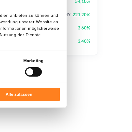
StonkBroker
STONKBROKER
54,10%
Jimothy The Raccoon
JIMOTHY
221,20%
edien anbieten zu können und
erwendung unserer Website an
Solana
SOL
3,60%
 Informationen möglicherweise
 Nutzung der Dienste
Pi Network
PI
3,40%
Marketing
Alle zulassen