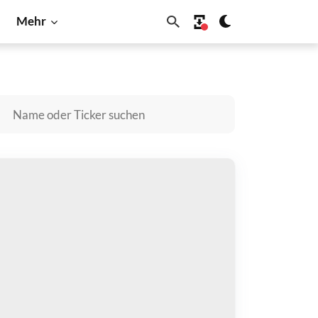
Mehr
tecoin
Shiba Inu
Solana
blles kaufen
zahlen mit
$
halten