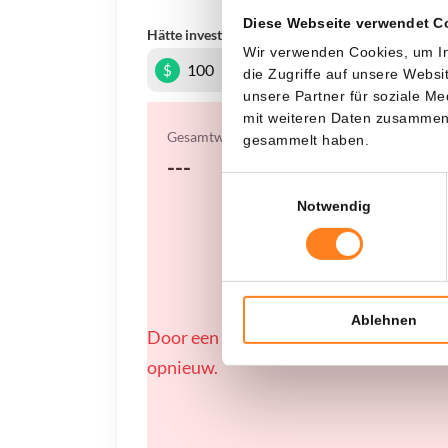
Diese Webseite verwendet C
Hätte investiert
In
Wir verwenden Cookies, um In
$
die Zugriffe auf unsere Webs
unsere Partner für soziale M
mit weiteren Daten zusammen, 
Gesamtwert
gesammelt haben.
---
Einwilligungsauswahl
Notwendig
Ablehnen
Door een fout konden er geen gegevens
opnieuw.