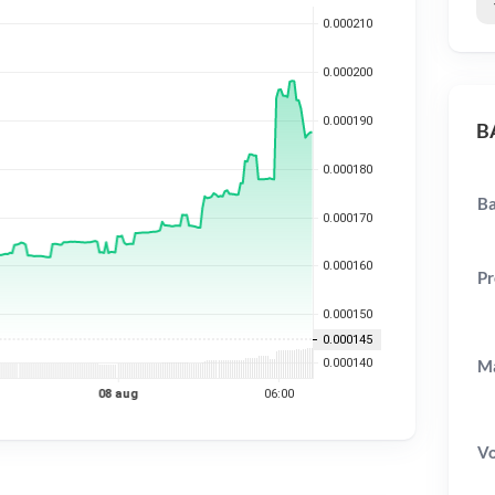
B
Ba
Pr
Ma
V