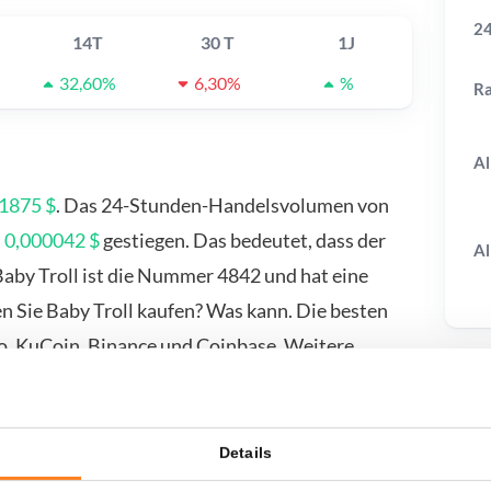
24
14T
30 T
1J
32,60%
6,30%
%
R
Al
1875 $
. Das 24-Stunden-Handelsvolumen von
m
0,000042 $
gestiegen. Das bedeutet, dass der
Al
 Baby Troll ist die Nummer 4842 und hat eine
 Sie Baby Troll kaufen? Was kann. Die besten
vo, KuCoin, Binance und Coinbase. Weitere
aufsseite.
T
Details
wenn ich...?