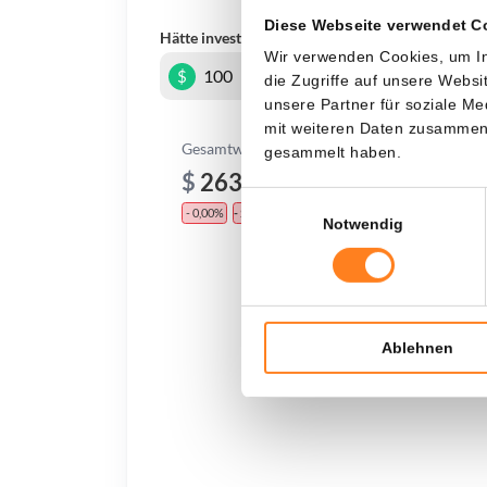
Diese Webseite verwendet C
Hätte investiert
In
Wir verwenden Cookies, um In
$
die Zugriffe auf unsere Webs
unsere Partner für soziale M
mit weiteren Daten zusammen, 
Gesamtwert
gesammelt haben.
$
263,63
Einwilligungsauswahl
- 0,00%
- $ 36,37
Notwendig
Ablehnen