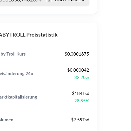
ABYTROLL Preisstatistik
by Troll Kurs
$0,0001875
$0,000042
eisänderung
24u
32,20%
$184Tsd
rktkapitalisierung
28,85%
olumen
$7.59Tsd