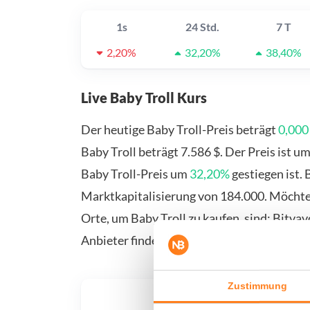
1s
24 Std.
7 T
2,20%
32,20%
38,40%
Live Baby Troll Kurs
Der heutige Baby Troll-Preis beträgt
0,000
Baby Troll beträgt 7.586 $. Der Preis ist u
Baby Troll-Preis um
32,20%
gestiegen ist.
Marktkapitalisierung von 184.000. Möchten
Orte, um Baby Troll zu kaufen, sind: Bitva
Anbieter finden Sie auf unserer Kauf-/Verk
Zustimmung
Was, 