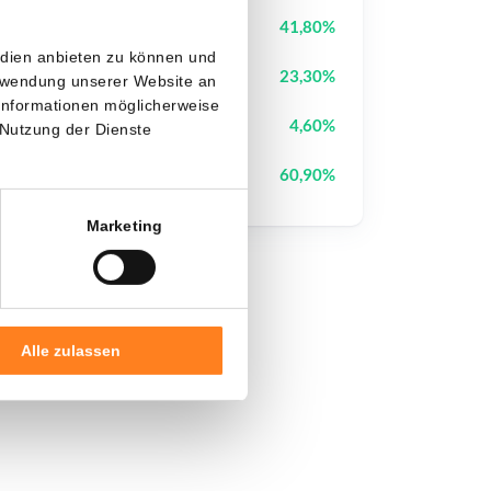
Biconomy
BICO
41,80%
edien anbieten zu können und
Wiki Cat
WKC
23,30%
erwendung unserer Website an
 Informationen möglicherweise
Canton
CC
4,60%
 Nutzung der Dienste
Cysic
CYS
60,90%
Marketing
Alle zulassen