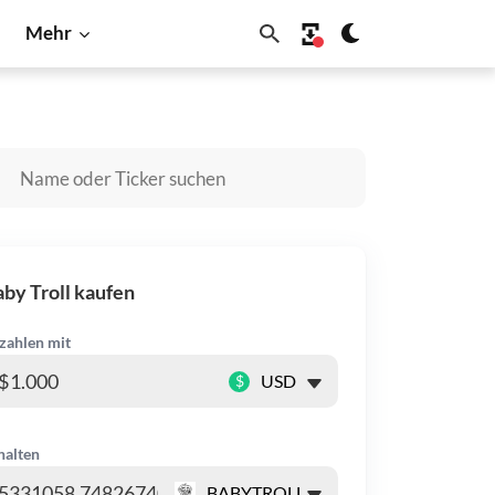
Mehr
Litecoin
Shiba Inu
Solana
by Troll kaufen
zahlen mit
$
halten