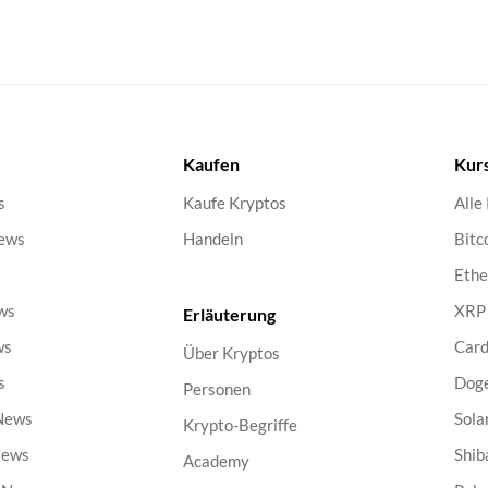
Kaufen
Kur
s
Kaufe Kryptos
Alle
ews
Handeln
Bitc
s
Eth
ws
XRP
Erläuterung
ws
Car
Über Kryptos
s
Dog
Personen
 News
Sola
Krypto-Begriffe
News
Shib
Academy