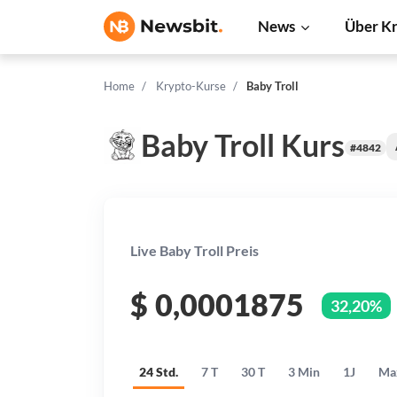
News
Über K
Home
Krypto-Kurse
Baby Troll
Baby Troll Kurs
#4842
Live Baby Troll Preis
$
0,0001875
32,20%
24 Std.
7 T
30 T
3 Min
1J
Ma