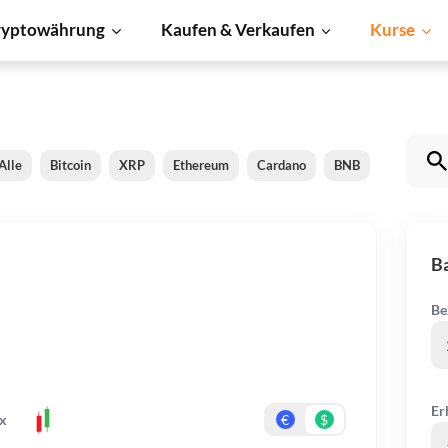
ryptowährung
Kaufen & Verkaufen
Kurse
Alle
Bitcoin
XRP
Ethereum
Cardano
BNB
Dogecoin
Ba
Be
Er
x
€
$