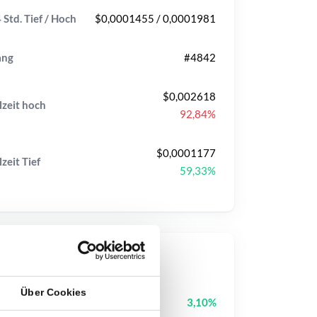
 Std. Tief / Hoch
$0,0001455 / 0,0001981
ang
#4842
$0,002618
lzeit
hoch
92,84%
$0,0001177
lzeit
Tief
59,33%
op-Kurse
Über Cookies
Pudgy Penguins
PENGU
3,10%