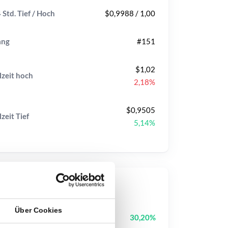
 Std. Tief / Hoch
$0,9988 / 1,00
ang
#151
$1,02
lzeit
hoch
2,18%
$0,9505
lzeit
Tief
5,14%
op-Kurse
Über Cookies
Block Street
BSB
30,20%