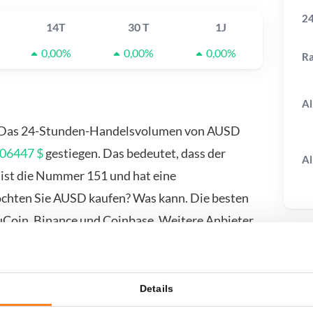
24
14T
30 T
1J
0,00%
0,00%
0,00%
R
Al
 Das 24-Stunden-Handelsvolumen von AUSD
06447 $
gestiegen. Das bedeutet, dass der
Al
 ist die Nummer 151 und hat eine
öchten Sie AUSD kaufen? Was kann. Die besten
uCoin, Binance und Coinbase. Weitere Anbieter
T
Details
wenn ich...?