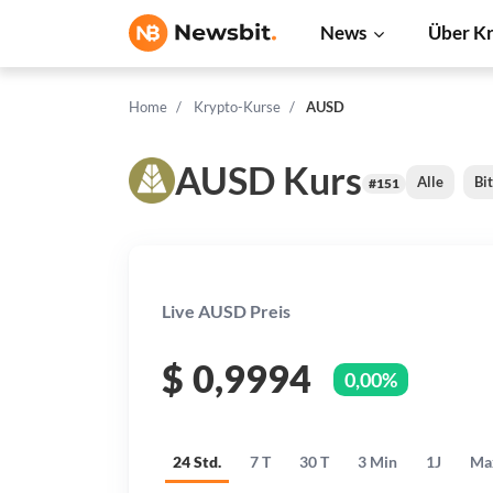
News
Über K
Home
Krypto-Kurse
AUSD
AUSD Kurs
Alle
Bi
#151
Live AUSD Preis
$
0,9994
0,00%
24 Std.
7 T
30 T
3 Min
1J
Ma