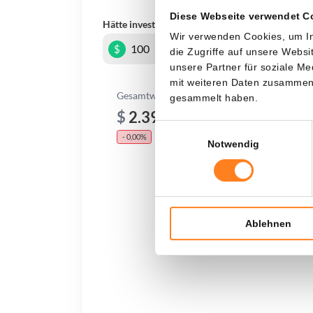
Diese Webseite verwendet C
Hätte investiert
In
Wir verwenden Cookies, um In
$
die Zugriffe auf unsere Webs
unsere Partner für soziale M
mit weiteren Daten zusammen, 
Gesamtwert
gesammelt haben.
$
2.399,41
Einwilligungsauswahl
- 0,00%
- $ 0,59
Notwendig
Ablehnen