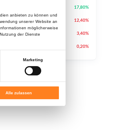
Kamino
KMNO
17,80%
edien anbieten zu können und
Cash Cat
CASHCAT
12,40%
erwendung unserer Website an
 Informationen möglicherweise
Pudgy Penguins
PENGU
3,40%
 Nutzung der Dienste
Ethereum
ETH
0,20%
Marketing
Alle zulassen