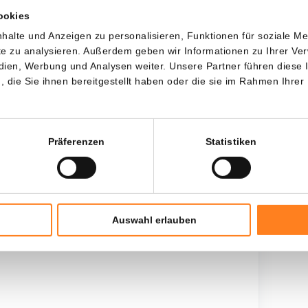
ookies
Jede
Seit
halte und Anzeigen zu personalisieren, Funktionen für soziale M
ite zu analysieren. Außerdem geben wir Informationen zu Ihrer V
edien, Werbung und Analysen weiter. Unsere Partner führen diese
die Sie ihnen bereitgestellt haben oder die sie im Rahmen Ihrer
Gesamtinvestition
$
2.400,00
Präferenzen
Statistiken
Auswahl erlauben