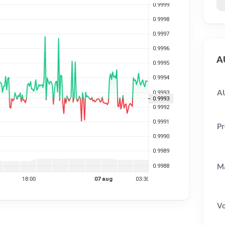
AU
A
Pr
Ma
V