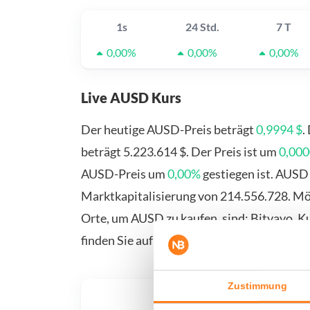
1s
24 Std.
7 T
0,00%
0,00%
0,00%
Live AUSD Kurs
Der heutige AUSD-Preis beträgt
0,9994 $
.
beträgt 5.223.614 $. Der Preis ist um
0,000
AUSD-Preis um
0,00%
gestiegen ist. AUSD
Marktkapitalisierung von 214.556.728. M
Orte, um AUSD zu kaufen, sind: Bitvavo, K
finden Sie auf unserer Kauf-/Verkaufsseite.
Zustimmung
Was, 