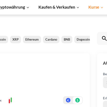
ryptowährung
Kaufen & Verkaufen
Kurse
tcoin
XRP
Ethereum
Cardano
BNB
Dogecoin
Litecoi
A
Be
Er
x
€
$