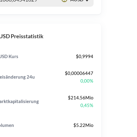
SD Preisstatistik
USD Kurs
$0,9994
$0,00006447
eisänderung
24u
0,00%
$214.56Mio
rktkapitalisierung
0,45%
olumen
$5.22Mio