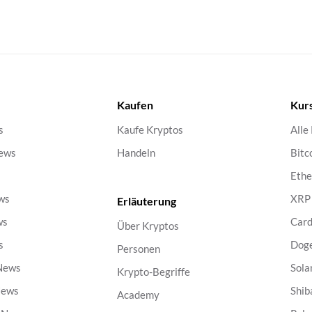
Kaufen
Kur
s
Kaufe Kryptos
Alle
ews
Handeln
Bitc
s
Eth
ws
XRP
Erläuterung
ws
Car
Über Kryptos
s
Dog
Personen
 News
Sola
Krypto-Begriffe
News
Shib
Academy