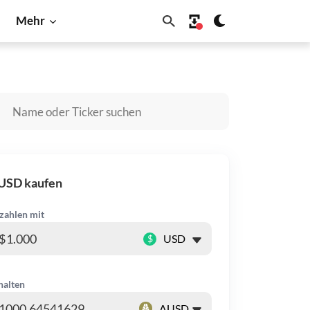
Mehr
n
Shiba Inu
Solana
USD kaufen
zahlen mit
$
halten