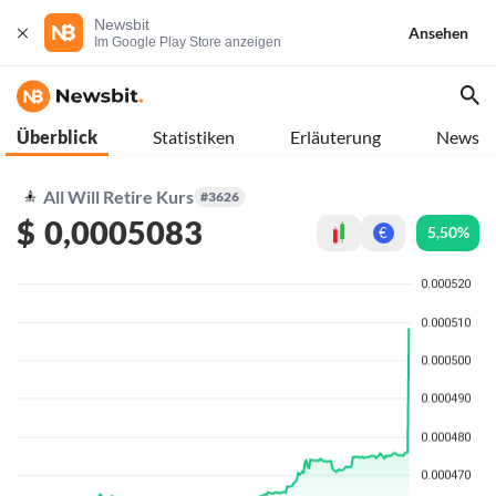
Newsbit
Ansehen
Im Google Play Store anzeigen
Überblick
Statistiken
Erläuterung
News
All Will Retire Kurs
#3626
$
0,0005083
5,50%
€