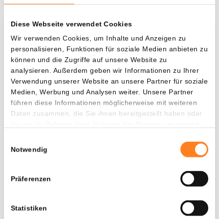
Diese Webseite verwendet Cookies
Was, wenn ich...?
Wir verwenden Cookies, um Inhalte und Anzeigen zu
personalisieren, Funktionen für soziale Medien anbieten zu
Zie hoeveel waarde je vandaag zou hebben als
können und die Zugriffe auf unsere Website zu
je dollar-cost averaging had toegepast op
analysieren. Außerdem geben wir Informationen zu Ihrer
Verwendung unserer Website an unsere Partner für soziale
verschillende cryptocurrencies.
Medien, Werbung und Analysen weiter. Unsere Partner
Hätte investiert
In
führen diese Informationen möglicherweise mit weiteren
Daten zusammen, die Sie ihnen bereitgestellt haben oder
$
die sie im Rahmen Ihrer Nutzung der Dienste gesammelt
haben.
Jede
Seit
Einwilligungsauswahl
Notwendig
Präferenzen
Gesamtwert
$
849,57
Statistiken
- 0,00%
- $ 1.050,43