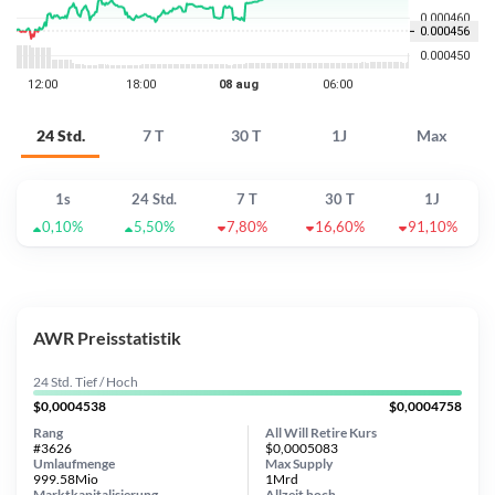
24 Std.
7 T
30 T
1J
Max
1s
24 Std.
7 T
30 T
1J
0,10%
5,50%
7,80%
16,60%
91,10%
AWR Preisstatistik
24 Std. Tief / Hoch
$0,0004538
$0,0004758
Rang
All Will Retire Kurs
#3626
$0,0005083
Umlaufmenge
Max Supply
999.58Mio
1Mrd
Marktkapitalisierung
Allzeit
hoch