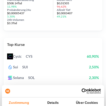
$508.14Tsd
$0,01505
11,98%
96,62%
Preisänderung
24u
Allzeit
Tief
$0,00005437
$0,0003407
5,50%
49,21%
24h-Volumen
$3.3Tsd
Top-Kurse
Cysic
CYS
60,90%
Sui
SUI
2,50%
Solana
SOL
2,30%
Biconomy
BICO
20,40%
Pudgy Penguins
PENGU
2,20%
Zustimmung
Details
Über Cookies