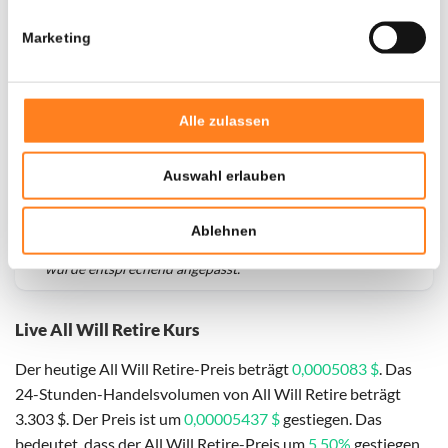
Marketing
Alle zulassen
Auswahl erlauben
Für
All Will Retire
haben wir historische Daten seit
01-
Ablehnen
02-2025
, das hypothetische erste Investitionsdatum
wurde entsprechend angepasst.
Live All Will Retire Kurs
Der heutige All Will Retire-Preis beträgt
0,0005083 $
. Das
24-Stunden-Handelsvolumen von All Will Retire beträgt
3.303 $. Der Preis ist um
0,00005437 $
gestiegen. Das
bedeutet, dass der All Will Retire-Preis um
5,50%
gestiegen