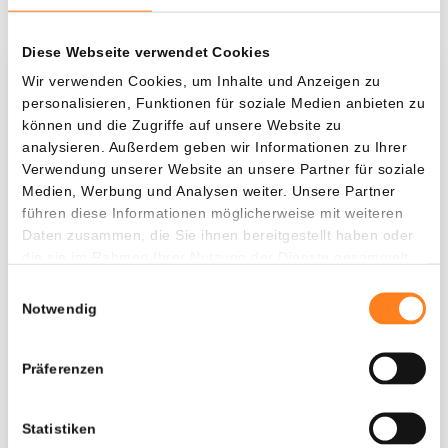
Diese Webseite verwendet Cookies
Was, wenn ich...?
Wir verwenden Cookies, um Inhalte und Anzeigen zu
personalisieren, Funktionen für soziale Medien anbieten zu
Zie hoeveel waarde je vandaag zou hebben als
können und die Zugriffe auf unsere Website zu
je dollar-cost averaging had toegepast op
analysieren. Außerdem geben wir Informationen zu Ihrer
Verwendung unserer Website an unsere Partner für soziale
verschillende cryptocurrencies.
Medien, Werbung und Analysen weiter. Unsere Partner
Hätte investiert
In
führen diese Informationen möglicherweise mit weiteren
Daten zusammen, die Sie ihnen bereitgestellt haben oder
$
die sie im Rahmen Ihrer Nutzung der Dienste gesammelt
haben.
Jede
Seit
Einwilligungsauswahl
Notwendig
Präferenzen
Gesamtwert
---
Statistiken