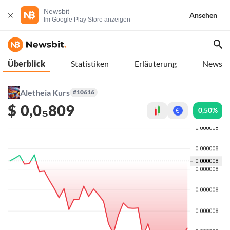
Newsbit
Ansehen
Im Google Play Store anzeigen
Überblick
Statistiken
Erläuterung
News
Aletheia Kurs
#10616
$
0,0₅809
0,50%
€