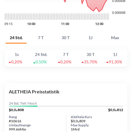
24 Std.
7 T
30 T
1J
Max
1s
24 Std.
7 T
30 T
1J
0,20%
0,50%
0,20%
35,70%
91,30%
ALETHEIA Preisstatistik
24 Std. Tief / Hoch
$0,0₅808
$0,0₅812
Rang
Aletheia Kurs
#10616
$0,0₅809
Umlaufmenge
Max Supply
999.66Mio
1Mrd