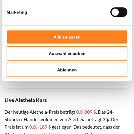
Marketing
Door een fout konden er geen gegevens worden
opgehaald, probeer het later opnieuw.
Alle zulassen
Auswahl erlauben
Ablehnen
Live Aletheia Kurs
Der heutige Aletheia-Preis beträgt
0,0₅809 $
. Das 24-
Stunden-Handelsvolumen von Aletheia beträgt 3 $. Der
Preis ist um
0,0₇-189 $
gestiegen. Das bedeutet, dass der