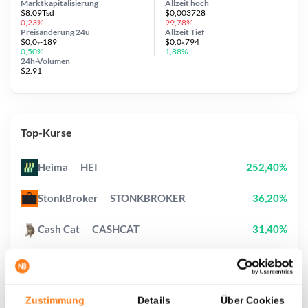
Marktkapitalisierung
Allzeit
hoch
$8.09Tsd
$0,003728
0,23%
99,78%
Preisänderung
24u
Allzeit
Tief
$0,0₇-189
$0,0₅794
0,50%
1,88%
24h-Volumen
$2.91
Top-Kurse
Heima
HEI
252,40%
StonkBroker
STONKBROKER
36,20%
Cash Cat
CASHCAT
31,40%
Uniswap
UNI
2,20%
Hyperliquid
HYPE
1,70%
Zustimmung
Details
Über Cookies