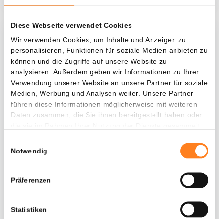
Diese Webseite verwendet Cookies
Was, wenn ich...?
Wir verwenden Cookies, um Inhalte und Anzeigen zu
personalisieren, Funktionen für soziale Medien anbieten zu
Zie hoeveel waarde je vandaag zou hebben als
können und die Zugriffe auf unsere Website zu
je dollar-cost averaging had toegepast op
analysieren. Außerdem geben wir Informationen zu Ihrer
Verwendung unserer Website an unsere Partner für soziale
verschillende cryptocurrencies.
Medien, Werbung und Analysen weiter. Unsere Partner
Hätte investiert
In
führen diese Informationen möglicherweise mit weiteren
Daten zusammen, die Sie ihnen bereitgestellt haben oder
$
die sie im Rahmen Ihrer Nutzung der Dienste gesammelt
haben.
Jede
Seit
Einwilligungsauswahl
Notwendig
Präferenzen
Gesamtwert
---
Statistiken