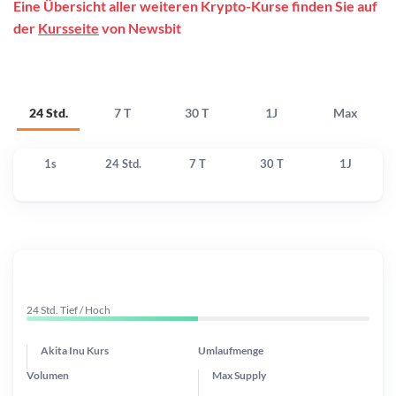
Eine Übersicht aller weiteren Krypto-Kurse finden Sie auf
der
Kursseite
von Newsbit
24 Std.
7 T
30 T
1J
Max
1s
24 Std.
7 T
30 T
1J
24 Std. Tief / Hoch
Akita Inu Kurs
Umlaufmenge
Volumen
Max Supply