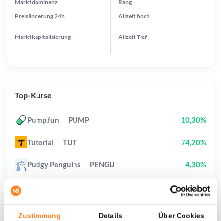
Marktdominanz
Rang
Preisänderung
24h
Allzeit
hoch
Marktkapitalisierung
Allzeit
Tief
Top-Kurse
Pump.fun
PUMP
10,30%
Tutorial
TUT
74,20%
Pudgy Penguins
PENGU
4,30%
Cash Cat
CASHCAT
16,20%
BOOK OF MEME
BOME
22,60%
Zustimmung
Details
Über Cookies