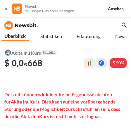
Newsbit
Ansehen
Im Google Play Store anzeigen
Überblick
Statistiken
Erläuterung
News
Akita Inu Kurs
#11081
$
0,0₅668
5,50%
€
Derzeit können wir leider keine Ergebnisse abrufen
fürAkita InuKurs. Dies kann auf eine vorübergehende
Störung oder die Möglichkeit zurückzuführen sein, dass
der/die Akita InuKurs ist nicht mehr verfügbar.