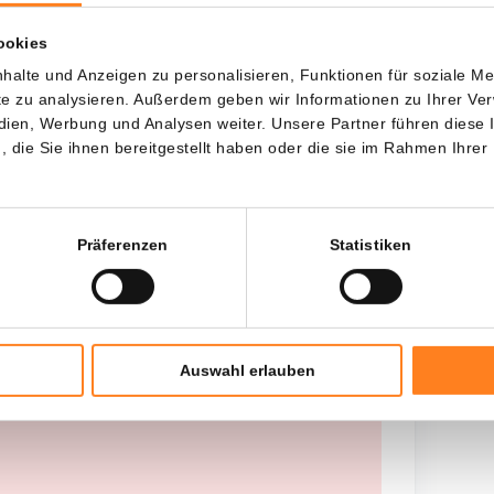
wenn ich...?
ookies
Jede
Seit
halte und Anzeigen zu personalisieren, Funktionen für soziale M
ite zu analysieren. Außerdem geben wir Informationen zu Ihrer V
edien, Werbung und Analysen weiter. Unsere Partner führen diese
die Sie ihnen bereitgestellt haben oder die sie im Rahmen Ihrer
Gesamtinvestition
---
Präferenzen
Statistiken
Auswahl erlauben
 worden opgehaald, probeer het later