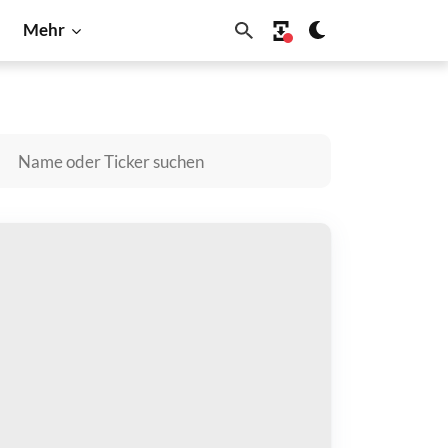
Mehr
BNB
Dogecoin
Litecoin
Shiba Inu
Solana
ora by Virtuals kaufen
zahlen mit
$
halten