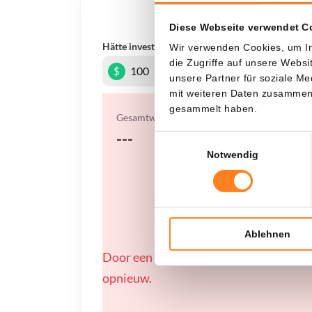
Was, 
Diese Webseite verwendet C
Hätte investiert
In
Wir verwenden Cookies, um In
die Zugriffe auf unsere Webs
$
unsere Partner für soziale M
mit weiteren Daten zusammen, 
gesammelt haben.
Gesamtwert
---
Einwilligungsauswahl
Notwendig
Ablehnen
Door een fout konden er geen gegevens
opnieuw.