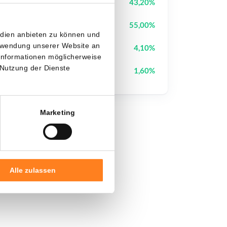
Cash Cat
CASHCAT
43,20%
OVERTAKE
TAKE
55,00%
edien anbieten zu können und
erwendung unserer Website an
Pi Network
PI
4,10%
 Informationen möglicherweise
 Nutzung der Dienste
Ethereum
ETH
1,60%
Marketing
Alle zulassen