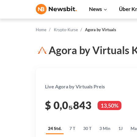
News
Über K
Home
Krypto-Kurse
Agora by Virtuals
Agora by Virtuals 
Live Agora by Virtuals Preis
$
0,0₅843
13,50%
24 Std.
7 T
30 T
3 Min
1J
Ma