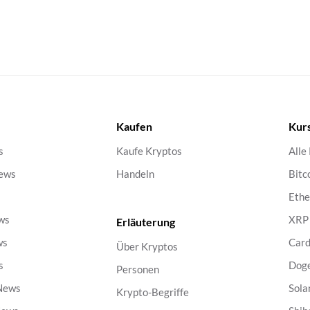
Kaufen
Kur
s
Kaufe Kryptos
Alle
ews
Handeln
Bitc
s
Eth
ws
XRP
Erläuterung
ws
Car
Über Kryptos
s
Dog
Personen
 News
Sola
Krypto-Begriffe