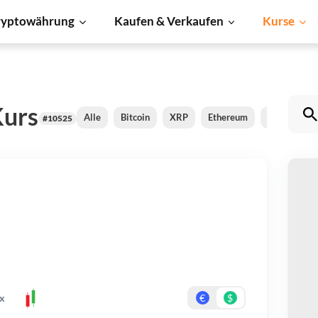
ryptowährung
Kaufen & Verkaufen
Kurse
Kurs
Alle
Bitcoin
XRP
Ethereum
Cardano
#10525
Ag
Be
Er
x
€
$