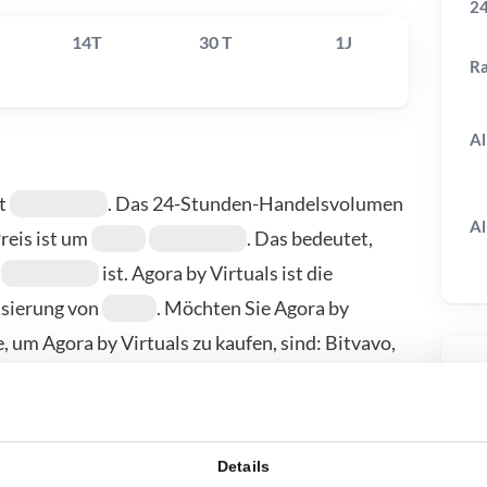
24
14T
30 T
1J
R
Al
gt
. Das 24-Stunden-Handelsvolumen
Al
Preis ist um
. Das bedeutet,
ist. Agora by Virtuals ist die
isierung von
. Möchten Sie Agora by
, um Agora by Virtuals zu kaufen, sind: Bitvavo,
ieter finden Sie auf unserer
T
Details