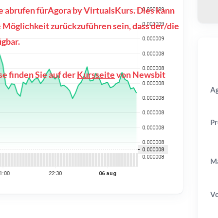
e abrufen fürAgora by VirtualsKurs. Dies kann
 Möglichkeit zurückzuführen sein, dass der/die
ügbar.
e finden Sie auf der
Kursseite
von Newsbit
Ag
Pr
Ma
V