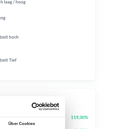
h laag / hoog
ang
lzeit
hoch
lzeit
Tief
op-Kurse
Heima
HEI
119,30%
Über Cookies