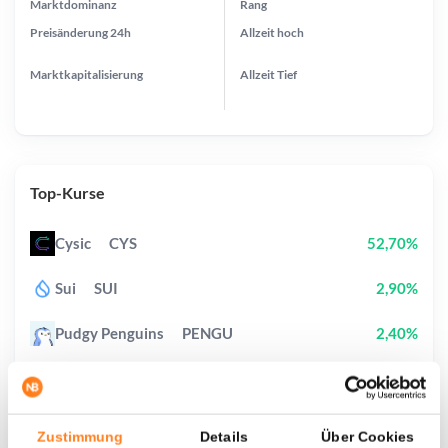
Marktdominanz
Rang
Preisänderung
24h
Allzeit
hoch
Marktkapitalisierung
Allzeit
Tief
Top-Kurse
Cysic
CYS
52,70%
Sui
SUI
2,90%
Pudgy Penguins
PENGU
2,40%
Ondo
ONDO
0,90%
Cronos
CRO
12,80%
Zustimmung
Details
Über Cookies