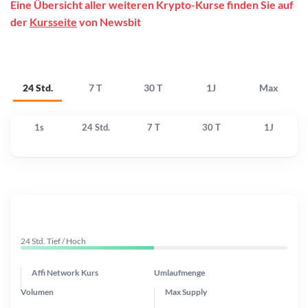
Eine Übersicht aller weiteren Krypto-Kurse finden Sie auf
der
Kursseite
von Newsbit
24 Std.
7 T
30 T
1J
Max
1s
24 Std.
7 T
30 T
1J
24 Std. Tief / Hoch
Affi Network Kurs
Umlaufmenge
Volumen
Max Supply