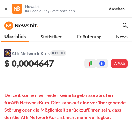
Newsbit
Ansehen
Im Google Play Store anzeigen
Überblick
Statistiken
Erläuterung
News
Affi Network Kurs
#12510
$
0,0004647
7,70%
€
Derzeit können wir leider keine Ergebnisse abrufen
fürAffi NetworkKurs. Dies kann auf eine vorübergehende
Störung oder die Möglichkeit zurückzuführen sein, dass
der/die Affi NetworkKurs ist nicht mehr verfügbar.