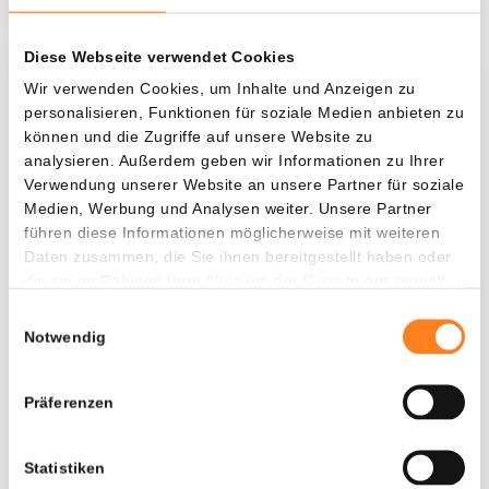
Diese Webseite verwendet Cookies
Was, wenn ich...?
Wir verwenden Cookies, um Inhalte und Anzeigen zu
personalisieren, Funktionen für soziale Medien anbieten zu
Zie hoeveel waarde je vandaag zou hebben als
können und die Zugriffe auf unsere Website zu
je dollar-cost averaging had toegepast op
analysieren. Außerdem geben wir Informationen zu Ihrer
Verwendung unserer Website an unsere Partner für soziale
verschillende cryptocurrencies.
Medien, Werbung und Analysen weiter. Unsere Partner
Hätte investiert
In
führen diese Informationen möglicherweise mit weiteren
Daten zusammen, die Sie ihnen bereitgestellt haben oder
$
die sie im Rahmen Ihrer Nutzung der Dienste gesammelt
haben.
Jede
Seit
Einwilligungsauswahl
Notwendig
Präferenzen
Gesamtwert
---
Statistiken