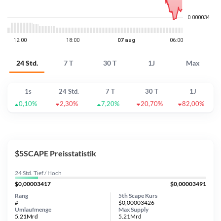
24 Std.
7 T
30 T
1J
Max
1s
24 Std.
7 T
30 T
1J
0,10%
2,30%
7,20%
20,70%
82,00%
$5SCAPE Preisstatistik
24 Std. Tief / Hoch
$0,00003417
$0,00003491
Rang
5th Scape Kurs
#
$0,00003426
Umlaufmenge
Max Supply
5.21Mrd
5.21Mrd