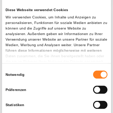
Diese Webseite verwendet Cookies
Wir verwenden Cookies, um Inhalte und Anzeigen zu
Was, wenn ich...?
personalisieren, Funktionen für soziale Medien anbieten zu
können und die Zugriffe auf unsere Website zu
Zie hoeveel waarde je vandaag zou hebben als
analysieren. Außerdem geben wir Informationen zu Ihrer
je dollar-cost averaging had toegepast op
Verwendung unserer Website an unsere Partner für soziale
verschillende cryptocurrencies.
Medien, Werbung und Analysen weiter. Unsere Partner
führen diese Informationen möglicherweise mit weiteren
Hätte investiert
In
Daten zusammen, die Sie ihnen bereitgestellt haben oder
die sie im Rahmen Ihrer Nutzung der Dienste gesammelt
$
haben.
Einwilligungsauswahl
Jede
Seit
Notwendig
Präferenzen
Gesamtwert
$
867,54
Statistiken
- 0,00%
- $ 932,46