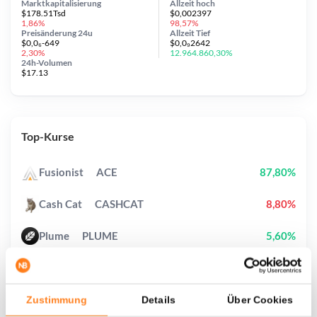
Marktkapitalisierung
Allzeit
hoch
$178.51Tsd
$0,002397
1,86%
98,57%
Preisänderung
24u
Allzeit
Tief
$0,0₆-649
$0,0₉2642
2,30%
12.964.860,30%
24h-Volumen
$17.13
Top-Kurse
Fusionist
ACE
87,80%
Cash Cat
CASHCAT
8,80%
Plume
PLUME
5,60%
Pudgy Penguins
PENGU
3,40%
XRP
XRP
1,70%
Zustimmung
Details
Über Cookies