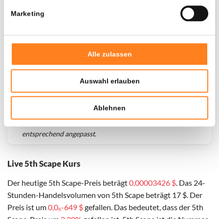
Marketing
Alle zulassen
Auswahl erlauben
Ablehnen
Für
5th Scape
haben wir historische Daten seit
01-03-
2025
, das hypothetische erste Investitionsdatum wurde
entsprechend angepasst.
Live 5th Scape Kurs
Der heutige 5th Scape-Preis beträgt
0,00003426 $
. Das 24-
Stunden-Handelsvolumen von 5th Scape beträgt 17 $. Der
Preis ist um
0,0₆-649 $
gefallen. Das bedeutet, dass der 5th