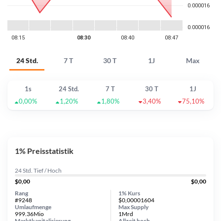
24 Std.
7 T
30 T
1J
Max
1s
24 Std.
7 T
30 T
1J
0,00%
1,20%
1,80%
3,40%
75,10%
1% Preisstatistik
24 Std. Tief / Hoch
$0,00
$0,00
Rang
1% Kurs
#9248
$0,00001604
Umlaufmenge
Max Supply
999.36Mio
1Mrd
Marktkapitalisierung
Allzeit
hoch