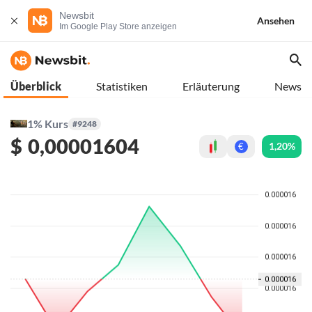
Newsbit
Ansehen
Im Google Play Store anzeigen
Überblick
Statistiken
Erläuterung
News
1% Kurs
#9248
$
0,00001604
1,20%
€