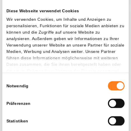
Diese Webseite verwendet Cookies
Wir verwenden Cookies, um Inhalte und Anzeigen zu
Was, wenn ich...?
personalisieren, Funktionen für soziale Medien anbieten zu
können und die Zugriffe auf unsere Website zu
Zie hoeveel waarde je vandaag zou hebben als
analysieren. Außerdem geben wir Informationen zu Ihrer
je dollar-cost averaging had toegepast op
Verwendung unserer Website an unsere Partner für soziale
verschillende cryptocurrencies.
Medien, Werbung und Analysen weiter. Unsere Partner
führen diese Informationen möglicherweise mit weiteren
Hätte investiert
In
Daten zusammen, die Sie ihnen bereitgestellt haben oder
$
die sie im Rahmen Ihrer Nutzung der Dienste gesammelt
haben.
Einwilligungsauswahl
Jede
Seit
Notwendig
Präferenzen
Gesamtwert
---
Statistiken