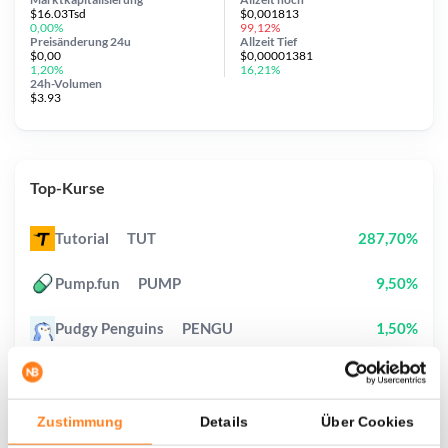
$16.03Tsd
$0,001813
0,00%
99,12%
Preisänderung
24u
Allzeit
Tief
$0,00
$0,00001381
1,20%
16,21%
24h-Volumen
$3.93
Top-Kurse
Tutorial
TUT
287,70%
Pump.fun
PUMP
9,50%
Pudgy Penguins
PENGU
1,50%
StonkBroker
STONKBROKER
15,40%
Pi Network
PI
2,10%
Zustimmung
Details
Über Cookies