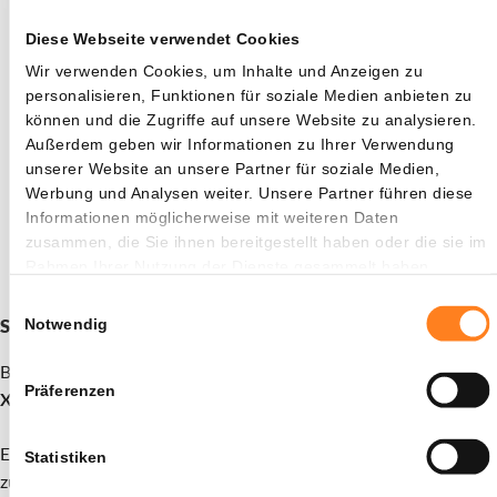
Absicherung auf dem Derivatemarkt beschleunigt. Short-
Diese Webseite verwendet Cookies
Positionen im Wert von mehreren Millionen Dollar wurden
liquidiert, als der Kurs anstieg.
Wir verwenden Cookies, um Inhalte und Anzeigen zu
personalisieren, Funktionen für soziale Medien anbieten zu
können und die Zugriffe auf unsere Website zu analysieren.
Ein Short ist eine Wette auf einen fallenden Preis. Steigt der
Außerdem geben wir Informationen zu Ihrer Verwendung
Kurs jedoch, werden diese Positionen automatisch
unserer Website an unsere Partner für soziale Medien,
geschlossen, da Händler ihre Coins zurückkaufen müssen.
Werbung und Analysen weiter. Unsere Partner führen diese
Dies löst einen Schneeballeffekt aus, bei dem jeder
Informationen möglicherweise mit weiteren Daten
erzwungene Rückkauf den Preis weiter in die Höhe treibt.
zusammen, die Sie ihnen bereitgestellt haben oder die sie im
Rahmen Ihrer Nutzung der Dienste gesammelt haben.
Einwilligungsauswahl
Schon deine 15 XRP als Willkommensbonus beansprucht?
Notwendig
Bitvavo in Zusammenarbeit mit Newsbit bietet dir aktuell
15
Präferenzen
XRP als Geschenk
. Die Aktion ist nur für kurze Zeit gültig.
Eröffne ein Konto und zahle mindestens 30€ ein, um den Bonus
Statistiken
zu erhalten.