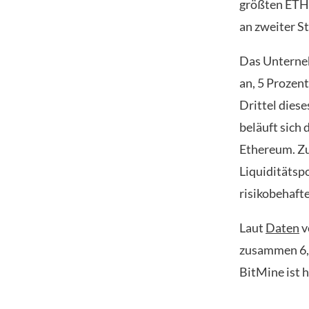
größten ETH-
an zweiter St
Das Unterneh
an, 5 Prozent
Drittel dies
beläuft sich 
Ethereum. Zu
Liquiditätspo
risikobehaft
Laut
Daten
v
zusammen 6,4
BitMine ist 