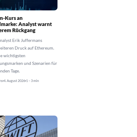
m-Kurs an
lmarke: Analyst warnt
terem Rückgang
alyst Erik Juffermans
eiteren Druck auf Ethereum.
ie wichtigsten
zungsmarken und Szenarien für
nden Tage.
ns
4. August 2026
1 – 3 min