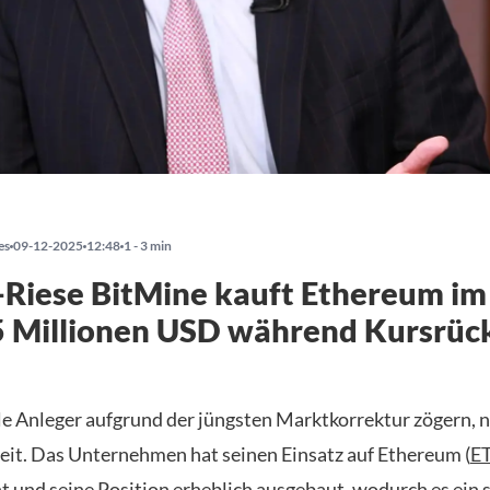
es
09-12-2025
12:48
1 - 3 min
-Riese BitMine kauft Ethereum i
5 Millionen USD während Kursrüc
e Anleger aufgrund der jüngsten Marktkorrektur zögern, 
eit. Das Unternehmen hat seinen Einsatz auf Ethereum (
E
t und seine Position erheblich ausgebaut, wodurch es ein s