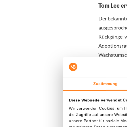
Tom Lee er
Der bekannte
ausgesproche
Rückgänge, vo
Adoptionsrat
Wachstumsch
Lee prognost
angetrieben 
Zustimmung
Vermögenswer
satten 545 P
Diese Webseite verwendet C
hinter diese
Wir verwenden Cookies, um In
erwartet, da
die Zugriffe auf unsere Webs
unsere Partner für soziale M
mit weiteren Daten zusammen, 