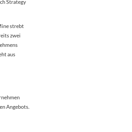
ch Strategy
Mine strebt
reits zwei
rnehmens
eht aus
ernehmen
ten Angebots.