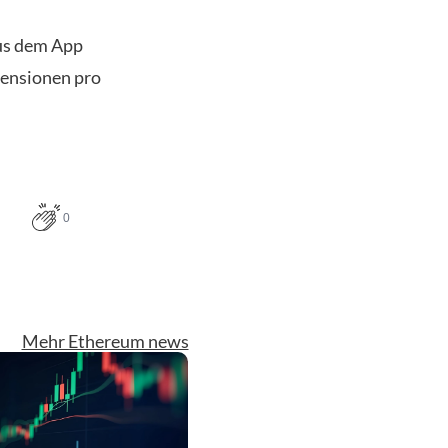
us dem App
zensionen pro
0
Mehr Ethereum news