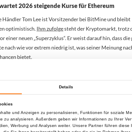
wartet 2026 steigende Kurse für Ethereum
 Händler Tom Lee ist Vorsitzender bei BitMine und bleibt
n optimistisch.
Ihm zufolge
steht der Kryptomarkt, trotz 
r einer neuen „Superzyklus“. Er weist darauf hin, dass die
e nach wie vor extrem niedrig ist, was seiner Meinung nac
ancen bietet.
iziert, dass der Ethereum-Kurs 2026 auf 20.000 Dollar ste
durch die weltweite Verbreitung der Tokenisierung finanzie
Details
te. Im Vergleich zum aktuellen Preis würde das eine Ste
rozent bedeuten. Ethereum ist derzeit die dominierende In
ookies
r Entwicklung. Sobald die Tokenisierung an Zugkraft gewinn
halte und Anzeigen zu personalisieren, Funktionen für soziale M
ss der ETH-Wert stark steigen wird.
ite zu analysieren. Außerdem geben wir Informationen zu Ihrer V
edien, Werbung und Analysen weiter. Unsere Partner führen diese
die Sie ihnen bereitgestellt haben oder die sie im Rahmen Ihrer