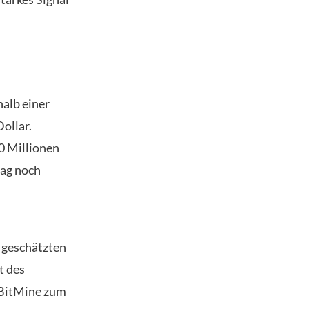
halb einer
ollar.
0 Millionen
rag noch
 geschätzten
t des
 BitMine zum