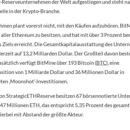
Reserveunternehmen der Welt aufgestiegen und steht na
elle in der Krypto-Branche.
men plant vorerst nicht, mit den Käufen aufzuhören. Bit
 aller Ethereum zu besitzen, und hat mit über 3 Prozent be
es Ziels erreicht. Die Gesamtkapitalausstattung des Unte
derzeit auf 13,2 Milliarden Dollar. Der Großteil davon best
sätzlich verfügt BitMine über 193 Bitcoin (
BTC
), eine
sition von 1 Milliarde Dollar und 36 Millionen Dollar in
eten ‚Moonshot‘-Investitionen.
on StrategicETHReserve besitzen 67 börsennotierte Unt
7 Millionen ETH, das entspricht 5,35 Prozent des gesam
hierbei mit Abstand der größte Akteur.