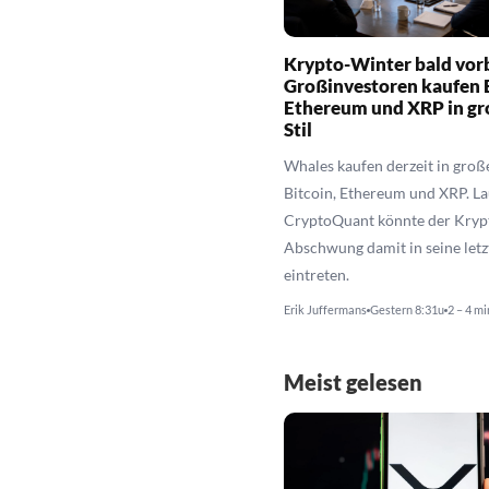
Krypto-Winter bald vor
Großinvestoren kaufen B
Ethereum und XRP in g
Stil
Whales kaufen derzeit in groß
Bitcoin, Ethereum und XRP. La
CryptoQuant könnte der Kryp
Abschwung damit in seine letz
eintreten.
Erik Juffermans
Gestern 8:31u
2 – 4 mi
Meist gelesen