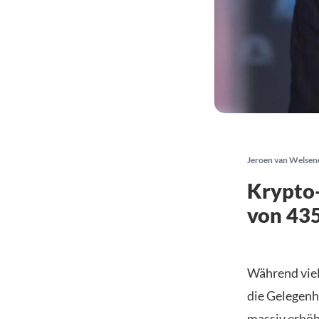
Jeroen van Welsen
Krypto
von 43
Während viel
die Gelegenh
massiv erhöh