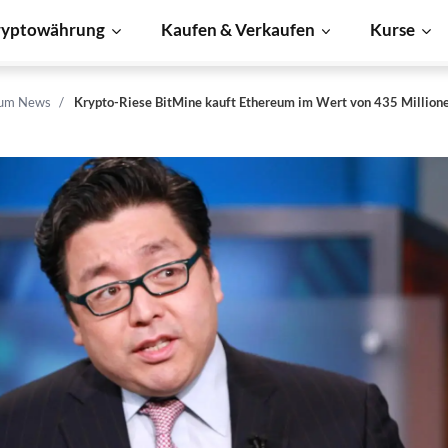
ryptowährung
Kaufen & Verkaufen
Kurse
eum News
Krypto-Riese BitMine kauft Ethereum im Wert von 435 Millio