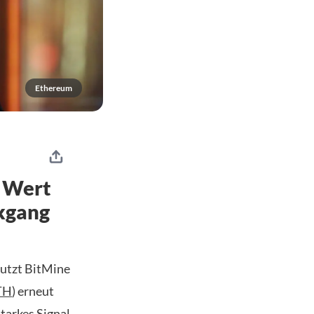
Ethereum
m Wert
kgang
nutzt BitMine
TH
) erneut
tarkes Signal