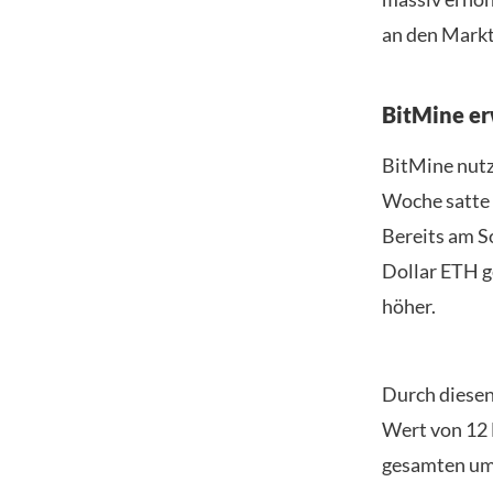
an den Markt
BitMine er
BitMine nutz
Woche satte 
Bereits am 
Dollar ETH g
höher.
Durch diesen
Wert von 12 
gesamten um