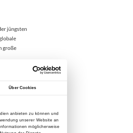
der jüngsten
 globale
h große
igen könnte,
ller
Über Cookies
igerung von
frastruktur
t, wird
edien anbieten zu können und
erwendung unserer Website an
 Informationen möglicherweise
 Nutzung der Dienste