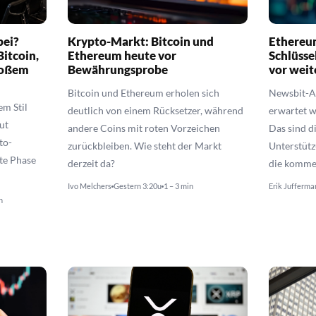
bei?
Krypto-Markt: Bitcoin und
Ethereu
itcoin,
Ethereum heute vor
Schlüsse
roßem
Bewährungsprobe
vor wei
Bitcoin und Ethereum erholen sich
Newsbit-An
em Stil
deutlich von einem Rücksetzer, während
erwartet w
ut
andere Coins mit roten Vorzeichen
Das sind d
to-
zurückbleiben. Wie steht der Markt
Unterstüt
te Phase
derzeit da?
die komme
Ivo Melchers
Gestern 3:20u
1 – 3 min
Erik Jufferma
n