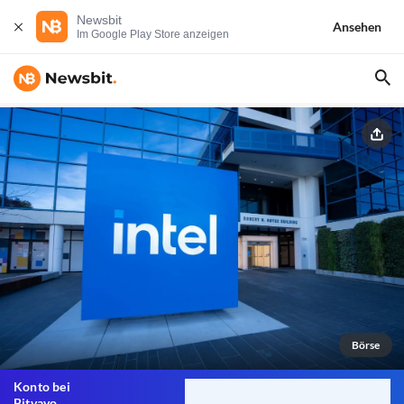
Newsbit
Ansehen
Im Google Play Store anzeigen
Börse
Konto bei
Bitvavo