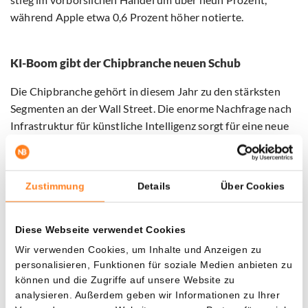
während Apple etwa 0,6 Prozent höher notierte.
KI-Boom gibt der Chipbranche neuen Schub
Die Chipbranche gehört in diesem Jahr zu den stärksten
Segmenten an der Wall Street. Die enorme Nachfrage nach
Infrastruktur für künstliche Intelligenz sorgt für eine neue
Investitionswelle. Dadurch sind Anleger bereit, auch
Unternehmen, die zuvor zurückgeblieben waren, eine neue
Chance zu geben.
Zustimmung
Details
Über Cookies
Für Intel kommt das zu einem entscheidenden Zeitpunkt.
Das Unternehmen versucht, sich zu einem bedeutenden
Diese Webseite verwendet Cookies
US-Hersteller von fortschrittlichen Chips zu entwickeln,
Wir verwenden Cookies, um Inhalte und Anzeigen zu
einem Markt, der jahrelang von asiatischen Akteuren
personalisieren, Funktionen für soziale Medien anbieten zu
dominiert wurde.
können und die Zugriffe auf unsere Website zu
analysieren. Außerdem geben wir Informationen zu Ihrer