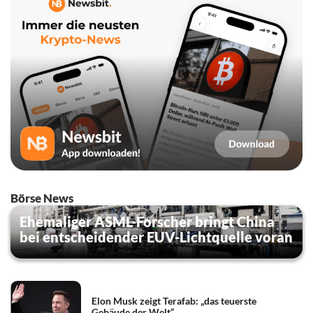
Börse News
Ehemaliger ASML-Forscher bringt China
bei entscheidender EUV-Lichtquelle voran
Elon Musk zeigt Terafab: „das teuerste
Gebäude der Welt“