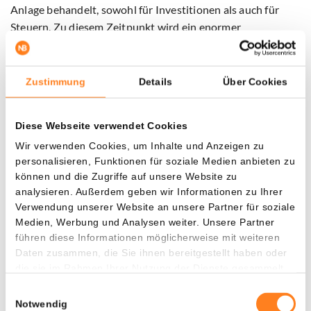
Anlage behandelt, sowohl für Investitionen als auch für
Steuern. Zu diesem Zeitpunkt wird ein enormer
Kapitalfluss zu Bitcoin stattfinden, weil es wie Gold eine
harte Anlage ist.“
Zustimmung
Details
Über Cookies
Sichern Sie sich jetzt Ihren 10 € Bonus – exklusiv mit
Bitvavo powered by Hyphe
Diese Webseite verwendet Cookies
Wir verwenden Cookies, um Inhalte und Anzeigen zu
Profitieren Sie von der einzigartigen Partnerschaft
personalisieren, Funktionen für soziale Medien anbieten zu
zwischen Newsbit und
Bitvavo powered by Hyphe
:
können und die Zugriffe auf unsere Website zu
Eröffnen Sie über den Button unten Ihr Konto, tätigen Sie
analysieren. Außerdem geben wir Informationen zu Ihrer
eine Einzahlung von nur 10 € – und erhalten Sie sofort 10 €
Verwendung unserer Website an unsere Partner für soziale
geschenkt.
Medien, Werbung und Analysen weiter. Unsere Partner
führen diese Informationen möglicherweise mit weiteren
Zusätzlich handeln Sie 7 Tage lang gebührenfrei bis zu
Daten zusammen, die Sie ihnen bereitgestellt haben oder
einem Transaktionsvolumen von 10.000 €. Dieses Angebot
die sie im Rahmen Ihrer Nutzung der Dienste gesammelt
haben.
gilt nur für kurze Zeit – also nicht zögern!
Einwilligungsauswahl
Notwendig