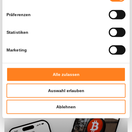
Jetzt Konto eröffnen und 10 € Startguthaben sichern.
Präferenzen
Verpassen Sie nicht die Gelegenheit, von der boomenden
Welt der Kryptowährungen direkt zu profitieren!
Statistiken
10 € Bonus sichern
Marketing
Sie werden weitergeleitet zu
3
Alle zulassen
Auswahl erlauben
Ablehnen