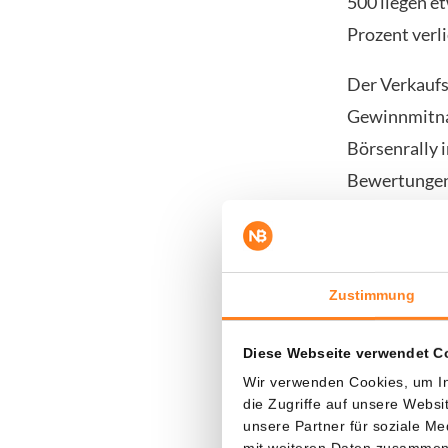
500 liegen e
Prozent verli
Der Verkaufs
Gewinnmitna
Börsenrally i
Bewertungen 
Dieses Senti
bewegt sich 
Rally nun ers
Zustimmung
Die Aufmerks
Diese Webseite verwendet C
Speicherchip
Wir verwenden Cookies, um In
die Zugriffe auf unsere Webs
Ergebnisse ge
unsere Partner für soziale M
selbst Unter
mit weiteren Daten zusammen, 