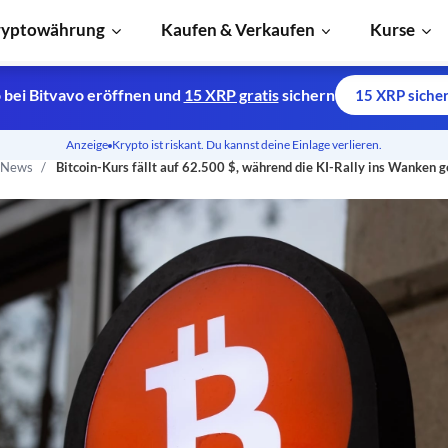
ryptowährung
Kaufen & Verkaufen
Kurse
 bei Bitvavo eröffnen und
15 XRP gratis
sichern
15 XRP siche
Anzeige
Krypto ist riskant. Du kannst deine Einlage verlieren.
n News
Bitcoin-Kurs fällt auf 62.500 $, während die KI-Rally ins Wanken g