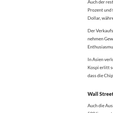
Auch der res
Prozent und f
Dollar, währ
Der Verkaufs
nehmen Gewin
Enthusiasmus
In Asien verl
Kospi erlitt
dass die Chi
Wall Street
Auch die Aus