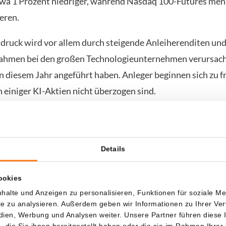
twa 1 Prozent niedriger, während Nasdaq 100-Futures mehr
eren.
druck wird vor allem durch steigende Anleiherenditen un
hmen bei den großen Technologieunternehmen verursacht
n diesem Jahr angeführt haben. Anleger beginnen sich zu fr
einiger KI-Aktien nicht überzogen sind.
ment überträgt sich auch auf Kryptowährungen. Der Bitco
in den letzten Monaten zunehmend mit Technologieaktien. 
te Risse zeigt, verlieren auch risikoreiche Anlagen an Attra
Details
amkeit richtet sich inzwischen auf die Quartalszahlen des
ookies
-Herstellers Micron, die am Mittwoch veröffentlicht werd
halte und Anzeigen zu personalisieren, Funktionen für soziale M
ite zu analysieren. Außerdem geben wir Informationen zu Ihrer V
lten als wichtiger Indikator für die Gesundheit des KI-Sek
edien, Werbung und Analysen weiter. Unsere Partner führen diese
nehmen, die von der KI-Hype profitieren, enttäuschende Z
die Sie ihnen bereitgestellt haben oder die sie im Rahmen Ihrer