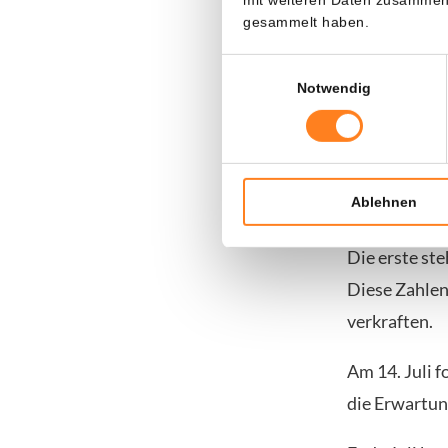
vorlegen, kö
gesammelt haben.
erhöhen.
Einwilligungsauswahl
Notwendig
Drei wicht
Neben den KI
Ablehnen
Prüfungen.
Die erste ste
Diese Zahlen
verkraften.
Am 14. Juli f
die Erwartun