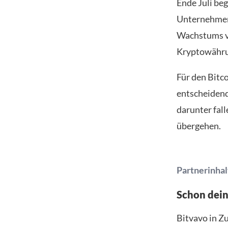
Ende Juli be
Unternehmen 
Wachstums vo
Kryptowähru
Für den Bitc
entscheidend
darunter fall
übergehen.
Partnerinhal
Schon dei
Bitvavo in Z