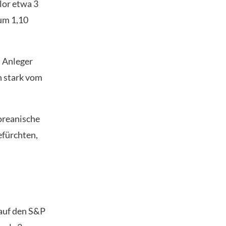
lor etwa 3
 um 1,10
.
 Anleger
n stark vom
koreanische
efürchten,
 auf den S&P