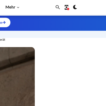
Mehr
rn
erät