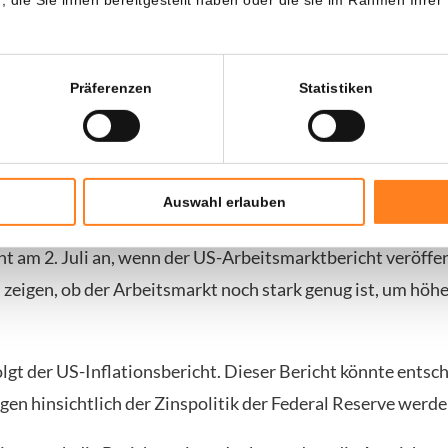
nnte das den Verkaufsdruck auf Aktien und Kryptowährun
Präferenzen
Statistiken
ige Wirtschaftskennzahlen stehen bevor
-Sorgen stehen Anleger in den kommenden Wochen vor dr
Auswahl erlauben
ht am 2. Juli an, wenn der US-Arbeitsmarktbericht veröffen
 zeigen, ob der Arbeitsmarkt noch stark genug ist, um höhe
olgt der US-Inflationsbericht. Dieser Bericht könnte entsc
gen hinsichtlich der Zinspolitik der Federal Reserve werde