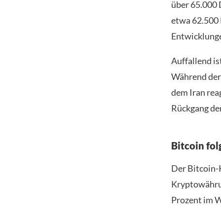
über 65.000 
etwa 62.500 
Entwicklunge
Auffallend i
Während der 
dem Iran reag
Rückgang der
Bitcoin fo
Der Bitcoin-K
Kryptowährun
Prozent im 