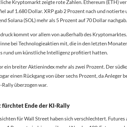
tliche Kryptomarkt zeigte rote Zahlen. Ethereum (ETH) ver
iel auf 1.680 Dollar. XRP gab 2 Prozent nach und notierte
end Solana (SOL) mehr als 5 Prozent auf 70 Dollar nachgab
druck kommt vor allem von außerhalb des Kryptomarktes.
ne bei Technologieaktien mit, die in den letzten Monate
 rund um künstliche Intelligenz profitiert hatten.
or ein breiter Aktienindex mehr als zwei Prozent. Der süd
 sogar einen Rückgang von über sechs Prozent, da Anleger b
p-Rally überzogen war.
 fürchtet Ende der KI-Rally
sichten für Wall Street haben sich verschlechtert. Futures