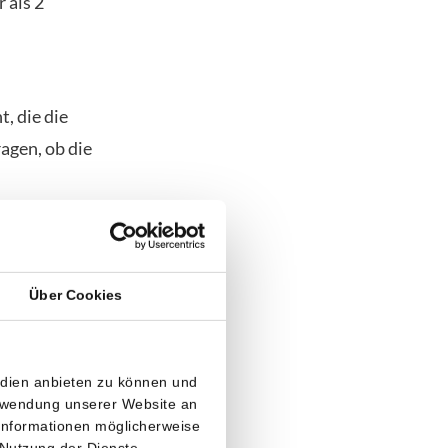
 als 2
d
, die die
agen, ob die
in-Kurs
Da die KI-
ktivität.
Über Cookies
en. Diese
edien anbieten zu können und
erwendung unserer Website an
tors. Sollten
 Informationen möglicherweise
ahlen
 Nutzung der Dienste