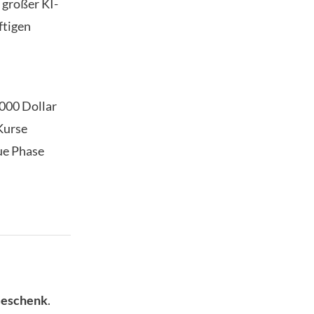
 großer KI-
ftigen
.000 Dollar
Kurse
eue Phase
Geschenk
.