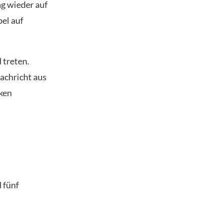
ag wieder auf
el auf
 treten.
achricht aus
rken
 fünf