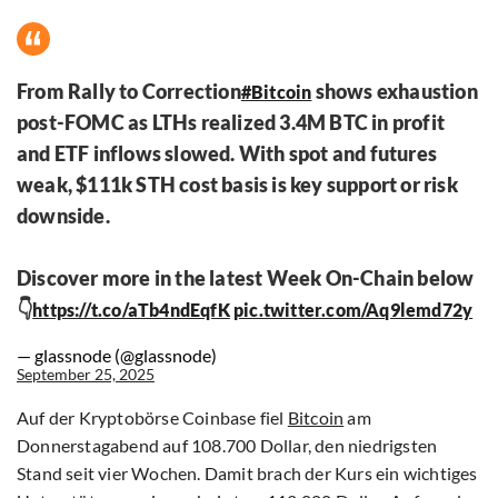
From Rally to Correction
shows exhaustion
#Bitcoin
post-FOMC as LTHs realized 3.4M BTC in profit
and ETF inflows slowed. With spot and futures
weak, $111k STH cost basis is key support or risk
downside.
Discover more in the latest Week On-Chain below
👇
https://t.co/aTb4ndEqfK
pic.twitter.com/Aq9lemd72y
— glassnode (@glassnode)
September 25, 2025
Auf der Kryptobörse Coinbase fiel
Bitcoin
am
Donnerstagabend auf 108.700 Dollar, den niedrigsten
Stand seit vier Wochen. Damit brach der Kurs ein wichtiges