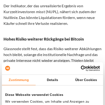
Der Indikator, der das unrealisierte Ergebnis von
Kurzzeitinvestoren misst (NUPL), nähert sich zudem der
Nulllinie. Das könnte Liquidationen fördern, wenn neue
Käufer schnell ihre Verluste realisieren.
Hohes Risiko weiterer Rückgänge bei Bitcoin
Glassnode stellt fest, dass das Risiko weiterer Abkühlungen
hoch bleibt, solange die institutionelle Nachfrage und das
private Interesse nicht wieder ansteigen. Thielen bleibt
daher neutral, „es sei denn, Bitcoin erreicht erneut 115.000
Dollar“.
Zustimmung
Details
Über Cookies
Michael Saylor, Gründer von MicroStrategy, bleibt
hingegen optimistisch. Er erwartet, dass Bitcoin im vierten
Diese Webseite verwendet Cookies
Quartal profitieren kann, sobald der makroökonomische
Gegenwind nachlässt.
Wir verwenden Cookies, um Inhalte und Anzeigen zu