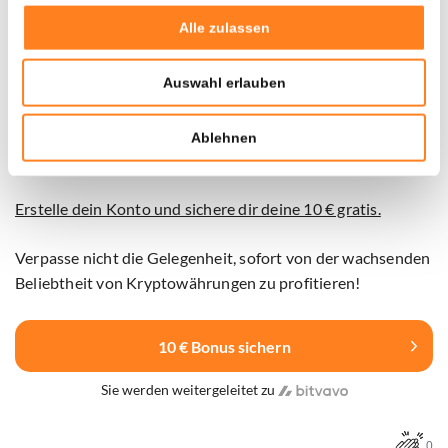
Nutze diese einmalige Chance mit Newsbit und Bitvavo,
Alle zulassen
indem du jetzt über den Button unten ein Konto eröffnest.
Zahle nur 10 € ein und erhalte sofort 10 € gratis. Außerdem
Auswahl erlauben
kannst du 7 Tage lang gebührenfrei über deine ersten
10.000 € an Transaktionen handeln. Starte noch heute und
profitiere direkt von der wachsenden Beliebtheit von
Ablehnen
Kryptowährungen!
Erstelle dein Konto und sichere dir deine 10 € gratis.
Verpasse nicht die Gelegenheit, sofort von der wachsenden
Beliebtheit von Kryptowährungen zu profitieren!
10 € Bonus sichern
Sie werden weitergeleitet zu
0