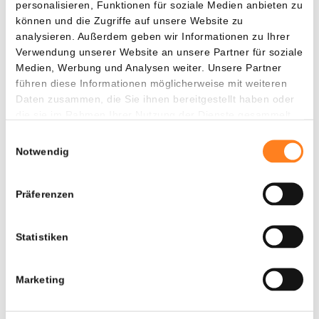
personalisieren, Funktionen für soziale Medien anbieten zu
können und die Zugriffe auf unsere Website zu
analysieren. Außerdem geben wir Informationen zu Ihrer
Verwendung unserer Website an unsere Partner für soziale
Medien, Werbung und Analysen weiter. Unsere Partner
führen diese Informationen möglicherweise mit weiteren
Daten zusammen, die Sie ihnen bereitgestellt haben oder
die sie im Rahmen Ihrer Nutzung der Dienste gesammelt
haben.
Einwilligungsauswahl
Notwendig
Präferenzen
Zum Zeitpunkt des Schreibens notierte Bitcoin bei 109.602
Dollar, ein Verlust von 6,34 Prozent im Vergleich zur
Statistiken
Vorwoche.
Marketing
Sichere dir noch heute 10 € gratis und zahle keine
Handelsgebühren auf deine ersten 10.000 €!