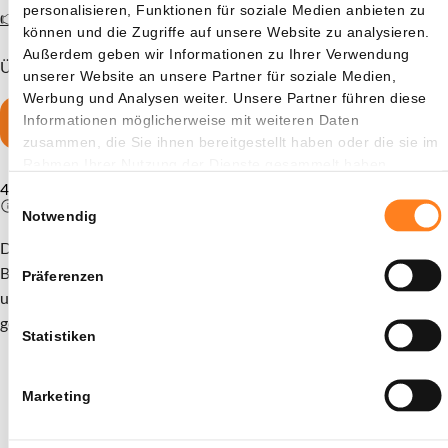
personalisieren, Funktionen für soziale Medien anbieten zu
👉 Konto eröffnen und 15 XRP gratis erhalten
können und die Zugriffe auf unsere Website zu analysieren.
Außerdem geben wir Informationen zu Ihrer Verwendung
Über 1,5 Millionen Nutzer vertrauen bereits auf Bitvavo.
unserer Website an unsere Partner für soziale Medien,
Werbung und Analysen weiter. Unsere Partner führen diese
Informationen möglicherweise mit weiteren Daten
15 XRP sichern
zusammen, die Sie ihnen bereitgestellt haben oder die sie im
Rahmen Ihrer Nutzung der Dienste gesammelt haben.
Sie werden weitergeleitet zu
4,5
Einwilligungsauswahl
Notwendig
Die Bewertung wird berechnet, indem die kumulierten
Bewertungen aus dem App Store und Google Play kombiniert
Präferenzen
und basierend auf der Anzahl der Rezensionen pro Plattform
gewichtet werden.
Statistiken
Marketing
0