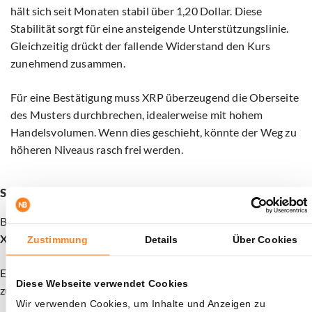
hält sich seit Monaten stabil über 1,20 Dollar. Diese
Stabilität sorgt für eine ansteigende Unterstützungslinie.
Gleichzeitig drückt der fallende Widerstand den Kurs
zunehmend zusammen.
Für eine Bestätigung muss XRP überzeugend die Oberseite
des Musters durchbrechen, idealerweise mit hohem
Handelsvolumen. Wenn dies geschieht, könnte der Weg zu
höheren Niveaus rasch frei werden.
Schon deine 15 XRP als Willkommensbonus beansprucht?
Bitvavo in Zusammenarbeit mit Newsbit bietet dir aktuell
15
XRP als Geschenk
. Die Aktion ist nur für kurze Zeit gültig.
Zustimmung
Details
Über Cookies
Eröffne ein Konto und zahle mindestens 30€ ein, um den Bonus
Diese Webseite verwendet Cookies
zu erhalten.
Wir verwenden Cookies, um Inhalte und Anzeigen zu