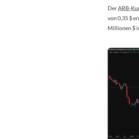
Der
ARB-Ku
von 0,35 $ e
Millionen $ i