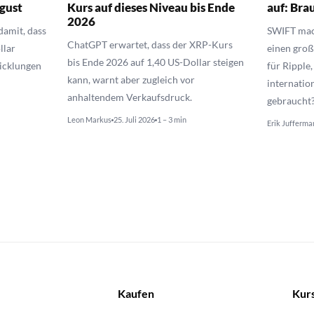
gust
Kurs auf dieses Niveau bis Ende
auf: Bra
2026
amit, dass
SWIFT mac
ChatGPT erwartet, dass der XRP-Kurs
llar
einen groß
bis Ende 2026 auf 1,40 US-Dollar steigen
wicklungen
für Ripple
kann, warnt aber zugleich vor
internatio
anhaltendem Verkaufsdruck.
gebraucht
Leon Markus
25. Juli 2026
1 – 3 min
Erik Jufferma
Kaufen
Kur