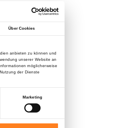
t Bitvavo
Über Cookies
tvavo
öffnen.
ndeln Sie 7
edien anbieten zu können und
se Aktion ist
erwendung unserer Website an
 Informationen möglicherweise
 Nutzung der Dienste
Marketing