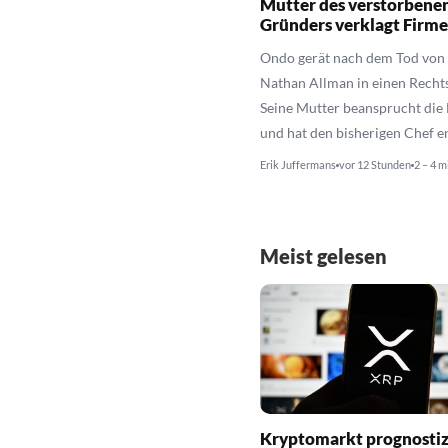
Mutter des verstorbene
Gründers verklagt Firm
Ondo gerät nach dem Tod von
Nathan Allman in einen Rechts
Seine Mutter beansprucht die
und hat den bisherigen Chef e
Erik Juffermans
vor 12 Stunden
2 – 4 m
Meist gelesen
Kryptomarkt prognostiz