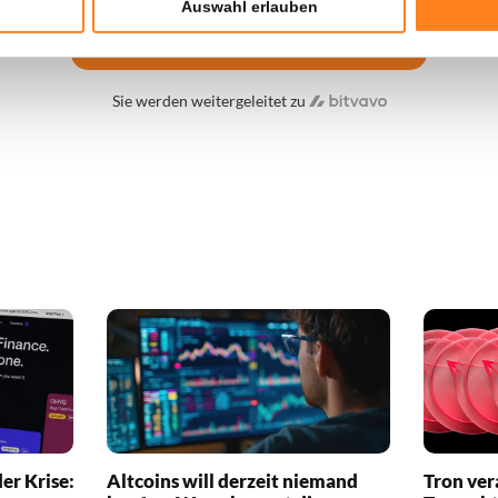
Auswahl erlauben
20 € Bonus sichern
Sie werden weitergeleitet zu
er Krise:
Altcoins will derzeit niemand
Tron ver