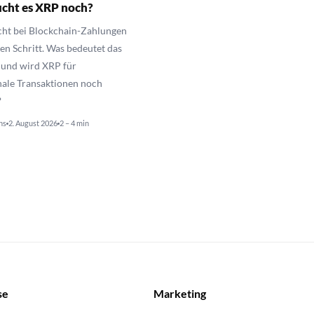
ucht es XRP noch?
ht bei Blockchain-Zahlungen
en Schritt. Was bedeutet das
, und wird XRP für
nale Transaktionen noch
?
ns
2. August 2026
2 – 4 min
se
Marketing