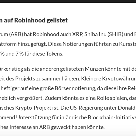
 auf Robinhood gelistet
rum (ARB) hat Robinhood auch XRP, Shiba Inu (SHIB) und
lattform hinzugefügt. Diese Notierungen führten zu Kurss
% und 7 % für diese Tokens.
rker stieg als die anderen gelisteten Münzen könnte mit de
it des Projekts zusammenhängen. Kleinere Kryptowähru
 heftiger auf eine große Börsennotierung, da diese ihre R
heblich vergrößert. Zudem könnte es eine Rolle spielen, d
isches Krypto-Projekt ist. Die US-Regierung unter Donal
hmend Unterstützung für inländische Blockchain-Initiative
ches Interesse an ARB geweckt haben könnte.