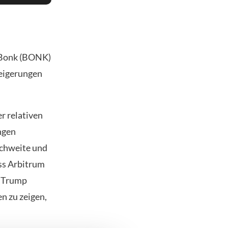
 Bonk (BONK)
teigerungen
r relativen
ngen
eichweite und
ass Arbitrum
d Trump
n zu zeigen,