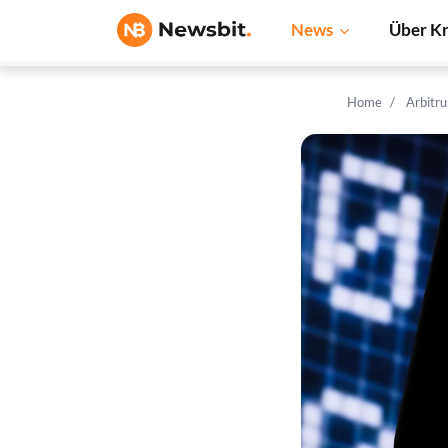
News
Über K
Home
Arbitr