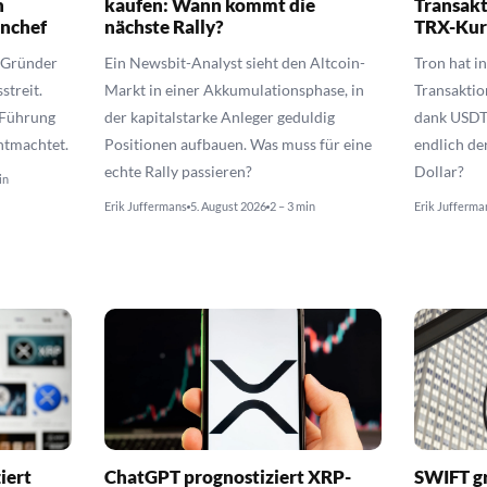
n
kaufen: Wann kommt die
Transakt
enchef
nächste Rally?
TRX-Kur
 Gründer
Ein Newsbit-Analyst sieht den Altcoin-
Tron hat i
streit.
Markt in einer Akkumulationsphase, in
Transaktio
 Führung
der kapitalstarke Anleger geduldig
dank USDT
ntmachtet.
Positionen aufbauen. Was muss für eine
endlich de
echte Rally passieren?
Dollar?
in
Erik Juffermans
5. August 2026
2 – 3 min
Erik Jufferma
iert
ChatGPT prognostiziert XRP-
SWIFT gr