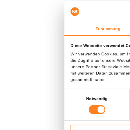
Sichern Sie
powered b
Zustimmung
Nutzen Sie d
powered by 
Diese Webseite verwendet C
Zahlen Sie nu
Wir verwenden Cookies, um In
Tage lang oh
die Zugriffe auf unsere Webs
unsere Partner für soziale M
zeitlich begre
mit weiteren Daten zusammen, 
gesammelt haben.
Eröffnen Sie 
Einwilligungsauswahl
Verpassen Si
Notwendig
Kryptowährun