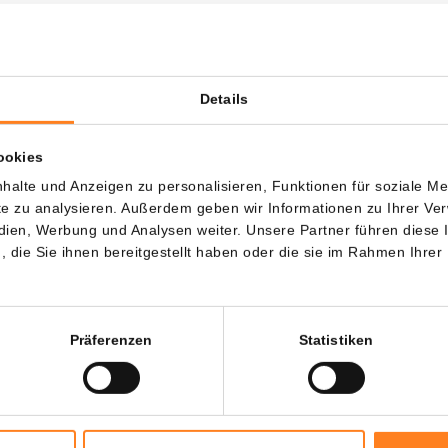
 sich jetzt den 20 € Bonus – nur für kurze Zeit mi
y Hyphe
Details
ie einzigartige Zusammenarbeit zwischen Newsbit und
Bi
Hyphe
, indem Sie Ihr Konto über die Schaltfläche unten er
ookies
r 20€ ein und erhalten Sie sofort 20€ gratis. Zusätzlich ha
halte und Anzeigen zu personalisieren, Funktionen für soziale M
ne Gebühren auf Ihre ersten €10.000 an Transaktionen. Die
ite zu analysieren. Außerdem geben wir Informationen zu Ihrer V
edien, Werbung und Analysen weiter. Unsere Partner führen diese
nzt – also nutzen Sie sie jetzt!
die Sie ihnen bereitgestellt haben oder die sie im Rahmen Ihrer
Ihr Konto und sichern Sie sich 20€ Bonus.
e nicht die Chance, direkt von der wachsenden Welt der
Präferenzen
Statistiken
gen zu profitieren!