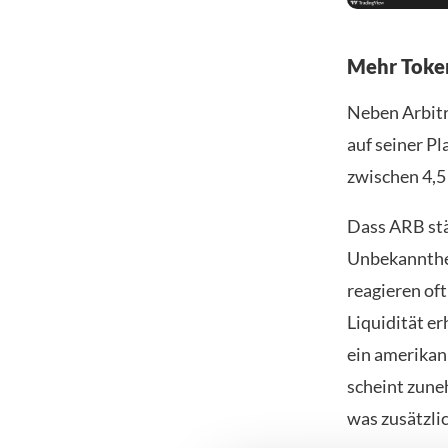
Mehr Token
Neben Arbit
auf seiner P
zwischen 4,5 
Dass ARB stä
Unbekannthe
reagieren oft
Liquidität er
ein amerikan
scheint zune
was zusätzli