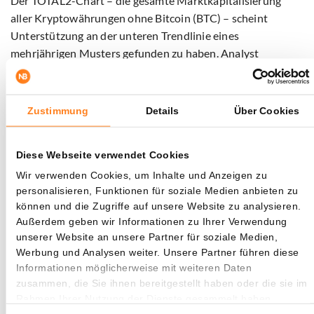
Der TOTAL2-Chart – die gesamte Marktkapitalisierung
aller Kryptowährungen ohne Bitcoin (BTC) – scheint
Unterstützung an der unteren Trendlinie eines
mehrjährigen Musters gefunden zu haben. Analyst
cryptocupra stellte auf X fest, dass ein Ausbruch
vergleichbar mit dem von 2021 sein könnte. Seiner
Meinung nach könnte die Marktkapitalisierung der
Zustimmung
Details
Über Cookies
Altcoins in diesem Szenario auf 8 Billionen Dollar steigen.
Darüber hinaus sieht GorkemCrypto Parallelen zu 2021
Diese Webseite verwendet Cookies
und weist auf eine mögliche Abnahme der Bitcoin-
Wir verwenden Cookies, um Inhalte und Anzeigen zu
Dominanz auf 40 Prozent hin, was auf eine Verschiebung
personalisieren, Funktionen für soziale Medien anbieten zu
von Kapital Richtung Altcoins hinweisen könnte.
können und die Zugriffe auf unsere Website zu analysieren.
Außerdem geben wir Informationen zu Ihrer Verwendung
unserer Website an unsere Partner für soziale Medien,
Werbung und Analysen weiter. Unsere Partner führen diese
Informationen möglicherweise mit weiteren Daten
Bitcoin Dominance Beklentim tam olarak
zusammen, die Sie ihnen bereitgestellt haben oder die sie im
grafikteki gibidir.
Rahmen Ihrer Nutzung der Dienste gesammelt haben.