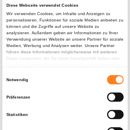
fundierten Ansatz mit Peer-Review-Forschung, um ihre
Diese Webseite verwendet Cookies
Technologie zu entwickeln.
Wir verwenden Cookies, um Inhalte und Anzeigen zu
personalisieren, Funktionen für soziale Medien anbieten zu
Mit einer Bewertung von 0,74 $ zum Zeitpunkt des
können und die Zugriffe auf unsere Website zu
Schreibens liegt ADA immer noch unter seinem Höhepunkt,
analysieren. Außerdem geben wir Informationen zu Ihrer
den es während des Bullenmarktes von 2018 erreichte
Verwendung unserer Website an unsere Partner für soziale
(1,18 $) und seinem Allzeithoch (ATH) in 2021 (3,09 $). Dies
Medien, Werbung und Analysen weiter. Unsere Partner
führen diese Informationen möglicherweise mit weiteren
deutet darauf hin, dass für die digitale Münze noch viel
Daten zusammen, die Sie ihnen bereitgestellt haben oder
Aufwärtspotenzial besteht, um erhebliche Gewinne zu
die sie im Rahmen Ihrer Nutzung der Dienste gesammelt
erzielen.
haben.
Einwilligungsauswahl
Notwendig
Shiba Inu (SHIB)
Präferenzen
Shiba Inu (SHIB)
ist eine dezentralisierte Meme-
Kryptowährung, die ursprünglich als Parodie auf andere
Kryptowährungen wie Dogecoin (DOGE) erstellt wurde. Im
Statistiken
August 2020 von einer anonymen Person oder Gruppe
bekannt als „Ryoshi“ gestartet, hat Shiba Inu schnell an