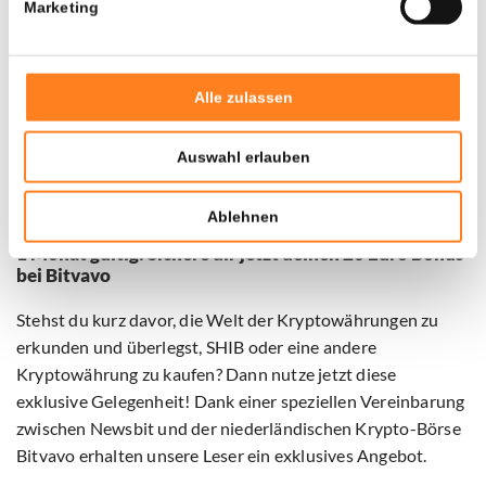
Marketing
Popularität innerhalb der Krypto-Gemeinschaft gewonnen.
2023 erwies sich für die Meme-Münze als ein ruhiges Jahr,
Alle zulassen
in dem das Projekt nicht nachhaltig über das
Widerstandsniveau von 0,00001 $ hinausgehen konnte.
Das laufende Jahr scheint mit einem lokalen Höhepunkt
Auswahl erlauben
von 0,00044 $ deutlich erfolgreicher zu sein.
Ablehnen
1 Monat gültig: Sichere dir jetzt deinen 20 Euro Bonus
bei Bitvavo
Stehst du kurz davor, die Welt der Kryptowährungen zu
erkunden und überlegst, SHIB oder eine andere
Kryptowährung zu kaufen? Dann nutze jetzt diese
exklusive Gelegenheit! Dank einer speziellen Vereinbarung
zwischen Newsbit und der niederländischen Krypto-Börse
Bitvavo erhalten unsere Leser ein exklusives Angebot.