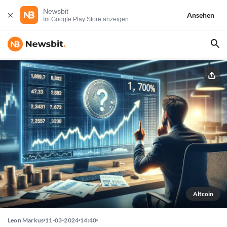
Newsbit
Ansehen
Im Google Play Store anzeigen
Altcoin
Leon Markus
11-03-2024
14:40