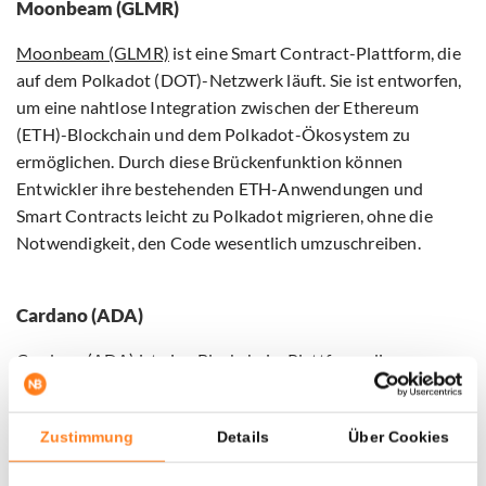
Moonbeam (GLMR)
Moonbeam (GLMR)
ist eine Smart Contract-Plattform, die
auf dem Polkadot (DOT)-Netzwerk läuft. Sie ist entworfen,
um eine nahtlose Integration zwischen der Ethereum
(ETH)-Blockchain und dem Polkadot-Ökosystem zu
ermöglichen. Durch diese Brückenfunktion können
Entwickler ihre bestehenden ETH-Anwendungen und
Smart Contracts leicht zu Polkadot migrieren, ohne die
Notwendigkeit, den Code wesentlich umzuschreiben.
Cardano (ADA)
Cardano (ADA)
ist eine Blockchain-Plattform, die
entwickelt wurde, um effizientere Funktionalitäten als
frühere Blockchain-Systeme zu bieten. Sie wurde mit einem
Zustimmung
Details
Über Cookies
Fokus auf Skalierbarkeit, Interoperabilität und
Nachhaltigkeit entwickelt und nutzt einen wissenschaftlich